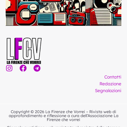
I
F
T
n
a
e
Contatti
s
c
l
Redazione
t
e
e
Segnalazioni
a
b
g
g
o
r
r
o
a
Copyright © 2026 La Firenze che Vorrei – Rivista web di
a
k
m
approfondimento e riflessione a cura dell’Associazione La
Firenze che vorrei
m