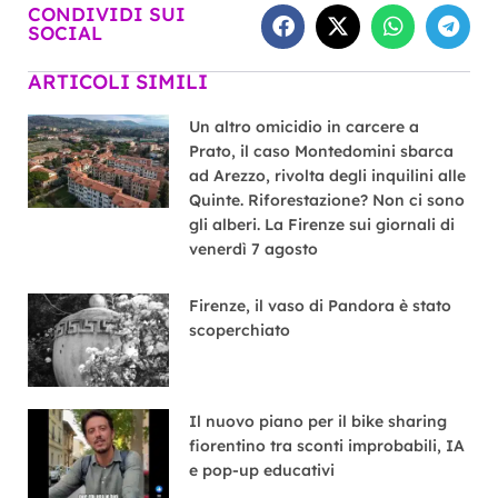
CONDIVIDI SUI
SOCIAL
ARTICOLI SIMILI
Un altro omicidio in carcere a
Prato, il caso Montedomini sbarca
ad Arezzo, rivolta degli inquilini alle
Quinte. Riforestazione? Non ci sono
gli alberi. La Firenze sui giornali di
venerdì 7 agosto
Firenze, il vaso di Pandora è stato
scoperchiato
Il nuovo piano per il bike sharing
fiorentino tra sconti improbabili, IA
e pop-up educativi