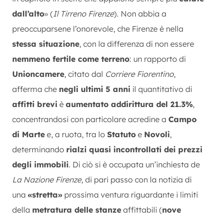
dall’alto
» (
Il Tirreno Firenze
). Non abbia a
preoccuparsene l’onorevole, che Firenze è nella
stessa situazione
, con la differenza di non essere
nemmeno fertile come terreno
: un rapporto di
Unioncamere
, citato dal
Corriere Fiorentino
,
afferma che
negli ultimi 5 anni
il quantitativo di
affitti brevi
è
aumentato addirittura del 21.3%
,
concentrandosi con particolare acredine a
Campo
di Marte
e, a ruota, tra lo
Statuto
e
Novoli
,
determinando
rialzi quasi incontrollati dei prezzi
degli immobili
. Di ciò si è occupata un’inchiesta de
La Nazione Firenze
, di pari passo con la notizia di
una
«stretta»
prossima ventura riguardante i limiti
della
metratura delle stanze
affittabili (
nove