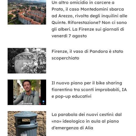
Un altro omicidio in carcere a
Prato, il caso Montedomini sbarca
ad Arezzo, rivolta degli inquilini alle
Quinte. Riforestazione? Non ci sono
gli alberi. La Firenze sui giornali di
venerdì 7 agosto
Firenze, il vaso di Pandora è stato
scoperchiato
Il nuovo piano per il bike sharing
fiorentino tra sconti improbabili, IA
e pop-up educativi
La parabola dei nuovi cestini: dal
«no» ideologico in aula al piano
d’emergenza di Alia