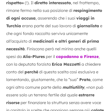
rispetto»
(!). Il
diretto interessato
, nel frattempo,
rimane fermo nella sua posizione di
respingimento
di ogni accusa
, asserendo che i suoi
viaggi in
Turchia
erano parte del suo lavoro di
giornalista
e
che ogni fondo raccolto serviva unicamente
all’acquisto di
medicinali e altri generi di prima
necessità
. Finiscono però nel mirino anche quelli
spesi da
Alia-Plures
per il
capodanno a Firenze
,
con la deputata forzista
Erica Mazzetti
a chiedere
conto del
perché
di questa scelta così esclusiva e
lamentando, giustamente, che la “sua”
Prato
, come
ogni altro comune parte della
multiutility
, «non può
essere solo un terreno fertile dal quale
estrarre
risorse
per finanziare la struttura senza avere voce
in capitolo in scelte che appaiono sempre più
calate