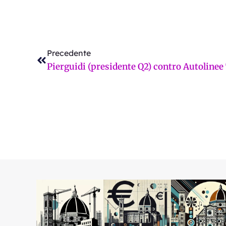
Precedente
us non passano e a 84 anni si aspetta un’ora e mezzo in
Precedente