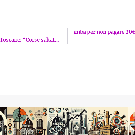
 piedi. E c’è chi si rompe una gamba per non pagare 20€
Pierguidi (presidente Q2) contro Autolinee Toscane: “Corse saltate, con mia madre di 84 anni in piedi da oltre un’ora. Mi vergogno”