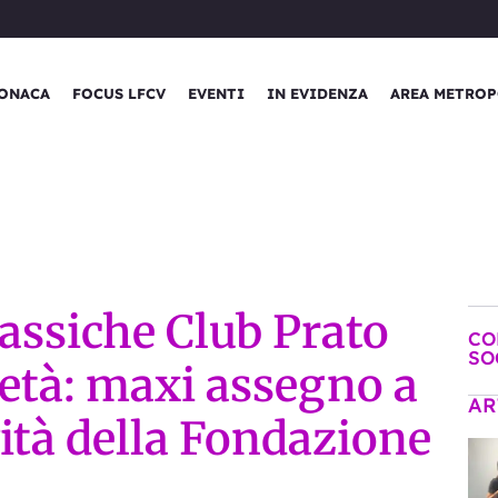
ONACA
FOCUS LFCV
EVENTI
IN EVIDENZA
AREA METROP
lassiche Club Prato
CO
SO
ietà: maxi assegno a
AR
vità della Fondazione