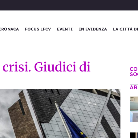
CRONACA
FOCUS LFCV
EVENTI
IN EVIDENZA
LA CITTÀ D
crisi. Giudici di
CO
SO
AR