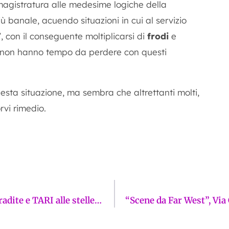
magistratura alle medesime logiche della
ù banale, acuendo situazioni in cui al servizio
e”, con il conseguente moltiplicarsi di
frodi
e
 “non hanno tempo da perdere con questi
uesta situazione, ma sembra che altrettanti molti,
rvi rimedio.
FOCUS LFCV | Rifiuti ovunque, promesse tradite e TARI alle stelle: il fallimento della “Firenze Città Circolare”