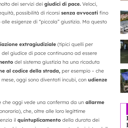
molto dei servizi dei
giudici di pace.
Veloci,
quità, possibilità di ricorsi
senza avvocati
fino
alle esigenze di “piccola” giustizia. Ma questo
liazione extragiudiziale
(tipici quelli per
izi del giudice di pace continuano ad essere
amento
del sistema giustizia ha una ricaduta
ne al codice della strada,
per esempio – che
e mese, oggi sono diventati incubi, con
udienze
 e che oggi vede una conferma da un
allarme
oraria), che, oltre alle loro legittime
enzia il
quintuplicamento
della durata dei