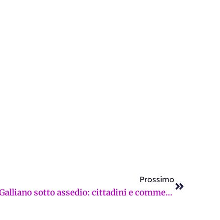
Successi
Prossimo
“Scene da Far West”, Via Galliano sotto assedio: cittadini e commercianti esasperati