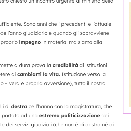
uesto chiesto un incontro urgente al ministro della
iciente. Sono anni che i precedenti e l’attuale
 dell’anno giudiziario e quando gli sopravviene
l proprio
impegno
in materia, ma siamo alla
 mette a dura prova la
credibilità
di istituzioni
otere di
cambiarti la vita.
Istituzione verso la
o – vera e propria avversione), tutto il nostro
lli di
destra
ce l’hanno con la magistratura, che
 portato ad una
estrema politicizzazione
dei
e dei servizi giudiziali (che non è di destra né di