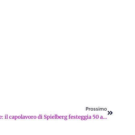
Successi
Prossimo
Lo Squalo torna a Firenze: il capolavoro di Spielberg festeggia 50 anni alla Giunti Odeon