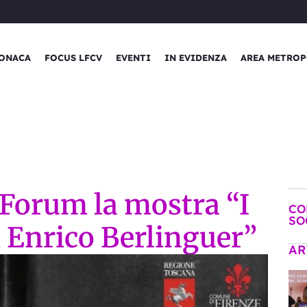
ONACA
FOCUS LFCV
EVENTI
IN EVIDENZA
AREA METROP
Forum la mostra “I
CO
SO
i Enrico Berlinguer”
AR