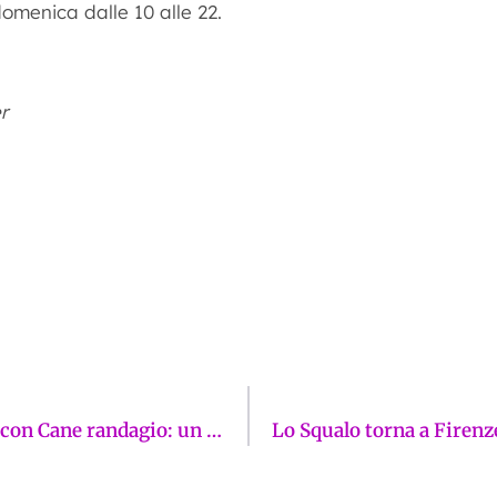
 domenica dalle 10 alle 22.
r
Alla Compagnia di Firenze torna Kurosawa con Cane randagio: un viaggio nell’anima del noir giapponese