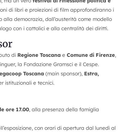
vo, ma un vero
festival di riflessione politica e
ioni di libri e proiezioni di film approfondiranno i
o alla democrazia, dall’austerità come modello
ogo con i cattolici e alla centralità dei diritti.
sor
ibuto di
Regione Toscana
e
Comune di Firenze
,
linguer, la Fondazione Gramsci e il Cespe.
Legacoop Toscana
(main sponsor),
Estra,
r istituzionali e tecnici.
le ore 17.00
, alla presenza della famiglia
l’esposizione, con orari di apertura dal lunedì al