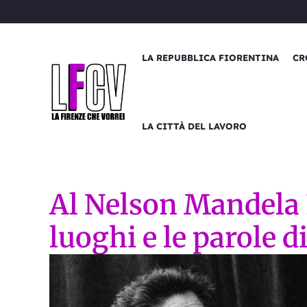
Vai
al
contenuto
LA REPUBBLICA FIORENTINA
CR
LA CITTÀ DEL LAVORO
Al Nelson Mandela 
luoghi e le parole d