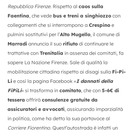
Repubblica Firenze
. Rispetto al
caos sulla
Faentina
, che vede
bus e treni a singhiozzo
con
collegamenti che si interrompono a
Crespino
e
pulmini sostitutivi per l’
Alto Mugello
, il comune di
Marradi
annuncia il suo
rifiuto
di continuare le
trattative con
Trenitalia
in assenza dei comitati, fa
sapere La Nazione Firenze. Sale di qualità la
mobilitazione cittadina rispetto ai disagi sulla
Fi-Pi-
Li
e così la pagina Facebook «
I dannati della
FiPiLi
» si trasforma in
comitato
, che con
5-6€ di
tessera
offrirà
consulenze gratuite da
assicuratori e avvocati
, assicurando imparzialità
in politica, come ha detto la sua portavoce al
Corriere Fiorentino
. Quest’autostrada è infatti un