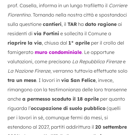
prof. Casella, informa in un lungo trafiletto il
Corriere
Fiorentino
. Tornando nella nostra città e spostandoci
sulla questione
cantieri
, il
TAR
ha
dato ragione
ai
residenti di
via Fortini
e sollecita il Comune a
riaprire la via
, chiusa dal
1° aprile
per il crollo del
famigerato
muro condominiale
. Le opportune
valutazioni, come precisano
La Repubblica Firenze
e
La Nazione Firenze
, verranno tuttavia effettuate solo
tra un mese
. I lavori in
via San Felice
, invece,
rimangono con la testimonianza delle loro transenne
anche
a permesso scaduto il 18 aprile
per quanto
riguarda l’
occupazione di suolo pubblico
(quelli
per i lavori in sé, comunque fermi da mesi, si
estendono al 2027, partiti addirittura il
20 settembre