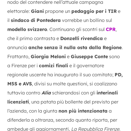
nodo del contendere nell’attuale campagna
elettorale:
Giani
propone un
pedaggio per i TIR
e
il
sindaco di Pontedera
vorrebbe un bollino sul
modello svizzero
. Continuano gli scontri sul
CPR
,
che il primo contrasta e
Donzelli rivendica
e
annuncia
anche senza il nulla osta dalla Regione
.
Frattanto,
Giorgia Meloni
e
Giuseppe Conte
sono
a Firenze per i
comizi finali
e il governatore
regionale uscente ha inaugurato il suo comitato;
PD,
M5S e AVS
, divisi su molte questioni, si coalizzano
tuttavia contro
Alia
schierandosi con gli
interinali
licenziati
, una patata più bollente del previsto per
l’azienda, con la giunta
non più intenzionata
a
difenderla a oltranza, secondo quanto riporta, per
ambedue gli aggiornamenti,
La Repubblica Firenze
.