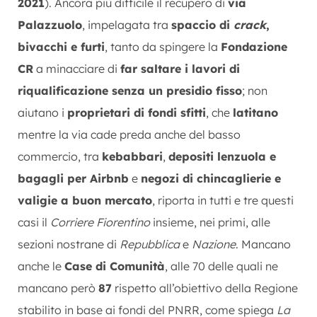
2021
). Ancora più difficile il recupero di
via
Palazzuolo
, impelagata tra
spaccio di
crack
,
bivacchi e furti
, tanto da spingere la
Fondazione
CR
a minacciare di
far saltare i lavori di
riqualificazione senza un presidio fisso
; non
aiutano i
proprietari di fondi sfitti
, che
latitano
mentre la via cade preda anche del basso
commercio, tra
kebabbari
,
depositi lenzuola e
bagagli per Airbnb
e
negozi di chincaglierie e
valigie a buon mercato
, riporta in tutti e tre questi
casi il
Corriere Fiorentino
insieme, nei primi, alle
sezioni nostrane di
Repubblica
e
Nazione
. Mancano
anche le
Case di Comunità
, alle 70 delle quali ne
mancano però
87
rispetto all’obiettivo della Regione
stabilito in base ai fondi del PNRR, come spiega
La