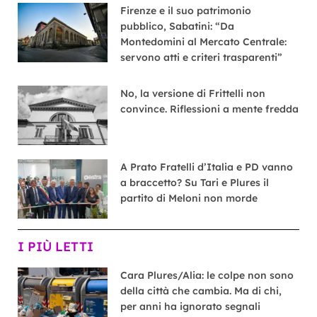
Firenze e il suo patrimonio
pubblico, Sabatini: “Da
Montedomini al Mercato Centrale:
servono atti e criteri trasparenti”
No, la versione di Frittelli non
convince. Riflessioni a mente fredda
A Prato Fratelli d’Italia e PD vanno
a braccetto? Su Tari e Plures il
partito di Meloni non morde
I PIÙ LETTI
Cara Plures/Alia: le colpe non sono
della città che cambia. Ma di chi,
per anni ha ignorato segnali