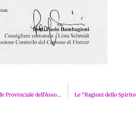
ANAPI apre anche in Toscana: a Prato la Sede Provinciale dell’Associazione Nazionale Amministratori Professionisti d’Immobili