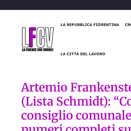
Vai
al
contenuto
LA REPUBBLICA FIORENTINA
CR
LA CITTÀ DEL LAVORO
Artemio Frankenst
(Lista Schmidt): “
consiglio comunale
numeri completi su 