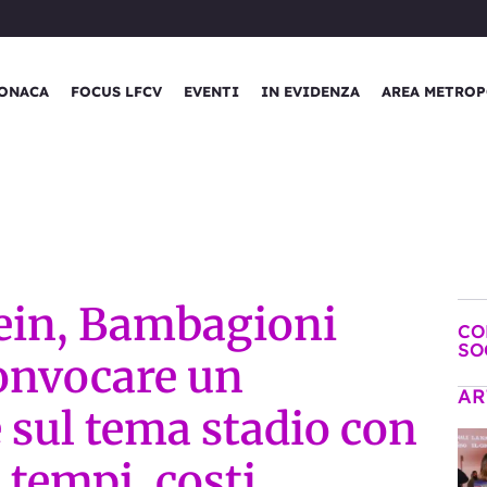
ONACA
FOCUS LFCV
EVENTI
IN EVIDENZA
AREA METROP
ein, Bambagioni
CO
SO
Convocare un
AR
 sul tema stadio con
tempi, costi,