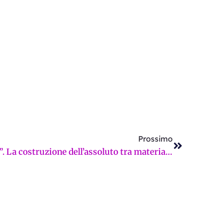
Successi
Prossimo
Le “Ragioni dello Spirito”. La costruzione dell’assoluto tra materia, luce e rigore formale nella nuova personale di Filippo Cigni alla Galleria d’arte La Fonderia di Firenze