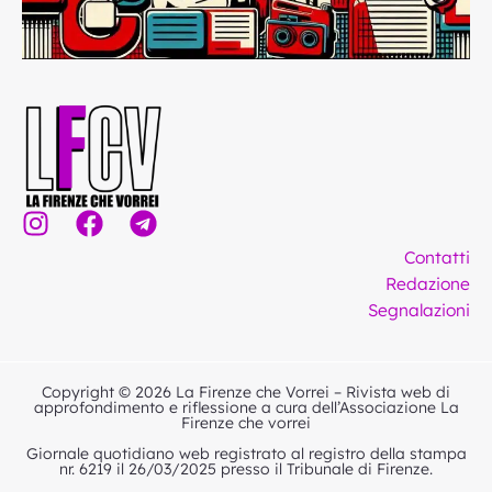
I
F
T
n
a
e
Contatti
s
c
l
Redazione
t
e
e
Segnalazioni
a
b
g
g
o
r
r
o
a
Copyright © 2026 La Firenze che Vorrei – Rivista web di
a
k
m
approfondimento e riflessione a cura dell’Associazione La
Firenze che vorrei
m
Giornale quotidiano web registrato al registro della stampa
nr. 6219 il 26/03/2025 presso il Tribunale di Firenze.