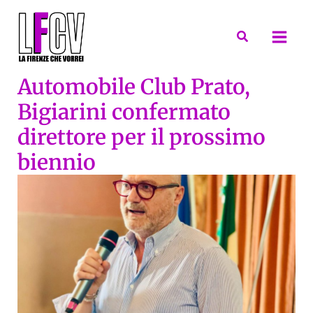
Vai
al
Cerca
contenuto
Automobile Club Prato,
Bigiarini confermato
direttore per il prossimo
biennio