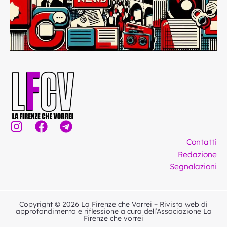
I
F
T
n
a
e
Contatti
s
c
l
Redazione
t
e
e
Segnalazioni
a
b
g
g
o
r
r
o
a
Copyright © 2026 La Firenze che Vorrei – Rivista web di
a
k
m
approfondimento e riflessione a cura dell’Associazione La
Firenze che vorrei