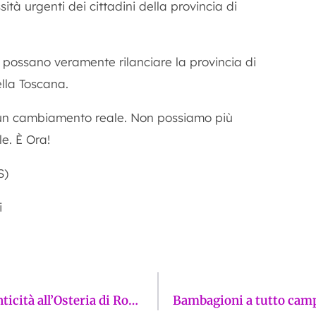
ità urgenti dei cittadini della provincia di
he possano veramente rilanciare la provincia di
lla Toscana.
un cambiamento reale. Non possiamo più
e. È Ora!
S)
i
La Firenze della bistecca: tradizione e autenticità all’Osteria di Rocco