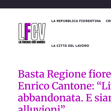
Vai
al
contenuto
LA REPUBBLICA FIORENTINA
CR
LA CITTÀ DEL LAVORO
Basta Regione fiore
Enrico Cantone: “L
abbandonata. E sia
alluvioni”