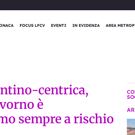
ONACA
FOCUS LFCV
EVENTI
IN EVIDENZA
AREA METROP
ntino-centrica,
CO
SO
ivorno è
AR
mo sempre a rischio