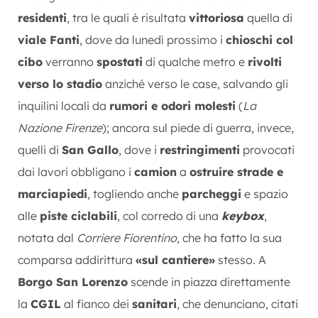
residenti
, tra le quali è risultata
vittoriosa
quella di
viale Fanti
, dove da lunedì prossimo i
chioschi col
cibo
verranno
spostati
di qualche metro e
rivolti
verso lo stadio
anziché verso le case, salvando gli
inquilini locali da
rumori e odori molesti
(
La
Nazione Firenze
); ancora sul piede di guerra, invece,
quelli di
San Gallo
, dove i
restringimenti
provocati
dai lavori obbligano i
camion
a
ostruire strade e
marciapiedi
, togliendo anche
parcheggi
e spazio
alle
piste ciclabili
, col corredo di una
keybox
,
notata dal
Corriere Fiorentino
, che ha fatto la sua
comparsa addirittura
«sul cantiere»
stesso. A
Borgo San Lorenzo
scende in piazza direttamente
la
CGIL
al fianco dei
sanitari
, che denunciano, citati