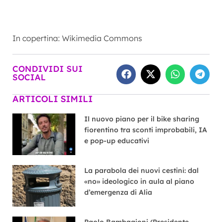
In copertina: Wikimedia Commons
CONDIVIDI SUI
SOCIAL
ARTICOLI SIMILI
Il nuovo piano per il bike sharing
fiorentino tra sconti improbabili, IA
e pop-up educativi
La parabola dei nuovi cestini: dal
«no» ideologico in aula al piano
d’emergenza di Alia