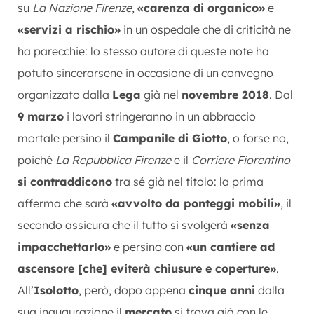
su
La Nazione Firenze
,
«carenza di organico»
e
«servizi a rischio»
in un ospedale che di criticità ne
ha parecchie: lo stesso autore di queste note ha
potuto sincerarsene in occasione di un convegno
organizzato dalla
Lega
già nel
novembre 2018
. Dal
9 marzo
i lavori stringeranno in un abbraccio
mortale persino il
Campanile di Giotto
, o forse no,
poiché
La Repubblica Firenze
e il
Corriere Fiorentino
si contraddicono
tra sé già nel titolo: la prima
afferma che sarà
«avvolto da ponteggi mobili»
, il
secondo assicura che il tutto si svolgerà
«senza
impacchettarlo»
e persino con
«un cantiere ad
ascensore [che] eviterà chiusure e coperture»
.
All’
Isolotto
, però, dopo appena
cinque anni
dalla
sua inaugurazione il
mercato
si trova già con le