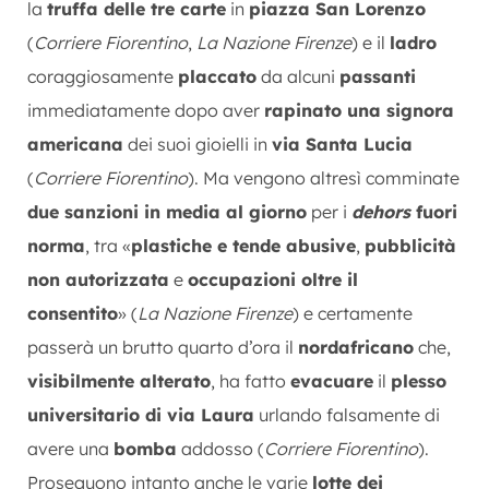
la
truffa delle tre carte
in
piazza San Lorenzo
(
Corriere Fiorentino
,
La Nazione Firenze
) e il
ladro
coraggiosamente
placcato
da alcuni
passanti
immediatamente dopo aver
rapinato una signora
americana
dei suoi gioielli in
via Santa Lucia
(
Corriere Fiorentino
). Ma vengono altresì comminate
due sanzioni in media al giorno
per i
dehors
fuori
norma
, tra «
plastiche e tende abusive
,
pubblicità
non autorizzata
e
occupazioni oltre il
consentito
» (
La Nazione Firenze
) e certamente
passerà un brutto quarto d’ora il
nordafricano
che,
visibilmente alterato
, ha fatto
evacuare
il
plesso
universitario di via Laura
urlando falsamente di
avere una
bomba
addosso (
Corriere Fiorentino
).
Proseguono intanto anche le varie
lotte dei