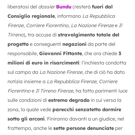
liberatosi del
dossier
Bundu
(resterà
fuori dal
Consiglio regionale
, informano
La Repubblica
Firenze
,
Corriere Fiorentino
,
La Nazione Firenze
e
Il
Tirreno
), tra accuse di
stravolgimento totale del
progetto
e conseguenti
negazioni
da parte del
responsabile,
Giovanni Fittante
, che ora chiede
3
milioni di euro in risarcimenti
: l’inchiesta condotta
sul campo da
La Nazione Firenze
, che di ciò ha dato
notizia insieme a
La Repubblica Firenze
,
Corriere
Fiorentino
e
Il Tirreno Firenze
, ha fatto parimenti luce
sulle condizioni di
estremo degrado
in cui versa la
zona, la quale vede
parecchi senzatetto dormire
sotto gli arconi
. Finiranno davanti a un giudice, nel
frattempo, anche le
sette persone denunciate
per