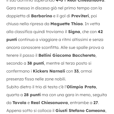
Gara messa in discesa già nel primo tempo con la
doppietta di
Barbarino
e il gol di
Previteri
, poi
chiusa nella ripresa da
Maguette Thiao
. In vetta
alla classifica quindi troviamo il
Signa
, che con
42
punti
continua a viaggiare a ritmi altissimi e senza
ancora conoscere sconfitta. Alle sue spalle prova a
tenere il passo il
Bellini Giacomo Bacchereto
,
secondo a
38 punti
, mentre al terzo posto si
confermano i
Kickers Narnali
con
33
, ormai
presenza fissa nelle zone nobili.
Subito dietro il trio di testa c’è l’
Olimpia Prato
,
quarta a
28 punti
ma con una gara in meno, seguita
da
Tavola
e
Real Chiesanuova
, entrambe a
27
.
Appena sotto si colloca il
Giusti Stefano Comeana
,