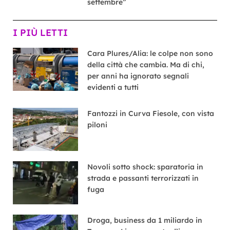
settembre”
I PIÙ LETTI
Cara Plures/Alia: le colpe non sono
della città che cambia. Ma di chi,
per anni ha ignorato segnali
evidenti a tutti
Fantozzi in Curva Fiesole, con vista
piloni
Novoli sotto shock: sparatoria in
strada e passanti terrorizzati in
fuga
Droga, business da 1 miliardo in