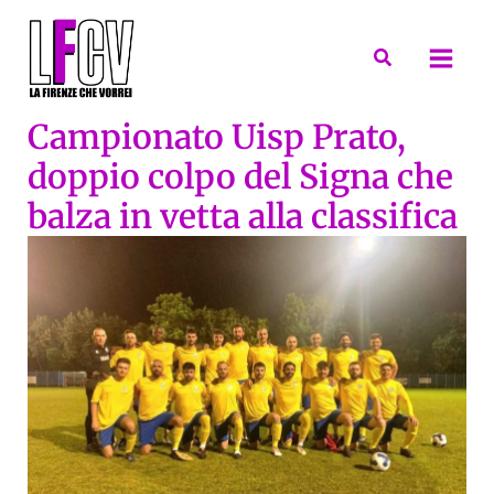
Vai
al
Cerca
contenuto
Campionato Uisp Prato,
doppio colpo del Signa che
balza in vetta alla classifica