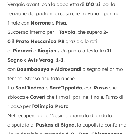
Vergaio avanti con la doppietta di
D’Orsi
, poi la
reazione dei padroni di casa che trovano il pari nel
finale con
Morrone
e
Pisa
.
Successo interno per il
Tavola
, che supera
2-
0
il
Prato Meccanica PS
grazie alle reti
di
Pierozzi
e
Biagioni.
Un punto a testa tra
Il
Sogno
e
Avis Verag
:
1-1
,
con
Doumbaouya
e
Aldrovandi
a segno nel primo
tempo. Stesso risultato anche
tra
Sant’Andrea
e
Sant’Ippolito
, con
Russo
che
sblocca e
Coveri
che firma il pari nel finale. Turno di
riposo per l’
Olimpia Prato
.
Nel recupero della 12esima giornata di andata
disputato al
Puskas di Signa
, la capolista conferma
il suo dominio superando
4-0
il
Real Chiesanuova
.