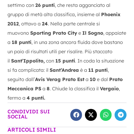
settimo con
26 punti
, che resta agganciato al
gruppo di metà alta classifica, insieme al
Phoenix
2012
, ottavo a
24
. Nella parte centrale si
muovono
Sporting Prato City
e
Il Sogno
, appaiate
a
18 punti
, in una zona ancora fluida dove bastano
un paio di risultati utili per risalire. Più staccato
il
Sant’Ippolito,
con
15 punti
. In coda la situazione
si fa complicata: il
Sant’Andrea
è a
11 punti
,
seguito dall’
Avis Verag Prato Est
a
10
e dal
Prato
Meccanica PS
a
8
. Chiude la classifica il
Vergaio
,
fermo a
4 punti.
CONDIVIDI SUI
SOCIAL
ARTICOLI SIMILI