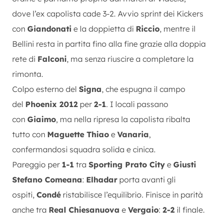
dove l’ex capolista cade 3-2. Avvio sprint dei Kickers
con
Giandonati
e la doppietta di
Riccio
, mentre il
Bellini resta in partita fino alla fine grazie alla doppia
rete di
Falconi
, ma senza riuscire a completare la
rimonta.
Colpo esterno del
Signa
, che espugna il campo
del
Phoenix 2012
per
2-1
. I locali passano
con
Giaimo
, ma nella ripresa la capolista ribalta
tutto con
Maguette Thiao
e
Vanaria
,
confermandosi squadra solida e cinica.
Pareggio per
1-1
tra
Sporting Prato City
e
Giusti
Stefano Comeana
:
Elhadar
porta avanti gli
ospiti,
Condé
ristabilisce l’equilibrio. Finisce in parità
anche tra
Real Chiesanuova
e
Vergaio
:
2-2
il finale.