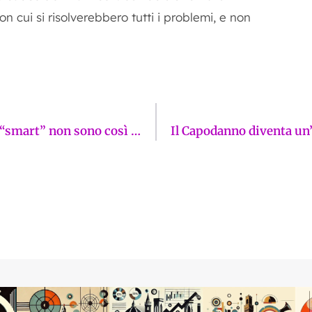
 cui si risolverebbero tutti i problemi, e non
Notti di terrore tra gas e follia. I cassonetti “smart” non sono così “smart”. Commissariata anche la Lega fiorentina. La Firenze sui giornali di venerdì 6 febbraio