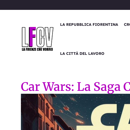
Vai
al
contenuto
LA REPUBBLICA FIORENTINA
CR
LA CITTÀ DEL LAVORO
Car Wars: La Saga 