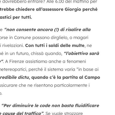
e dovrebbero entrare? Alle 6.00 del mattino per
trebbe chiedere all’assessore Giorgio perché
stici per tutti.
he
“non consente ancora (!) di risalire alla
Forse in Comune possono dirglielo, o magari
rivelazioni.
Con tutti i soldi delle multe
, ne
hé in un futuro, chissà quando,
“l’obiettivo sarà
e
“
. A Firenze assistiamo anche a fenomeni
metereopatici, perché il sistema varia “in base ai
redibile dictu
, quando c’è la partita al Campo
sicurare che ne risentono particolarmente i
o.
:
“Per diminuire le code non basta fluidificare
 cause del traffico”
. Se vuole strozzare