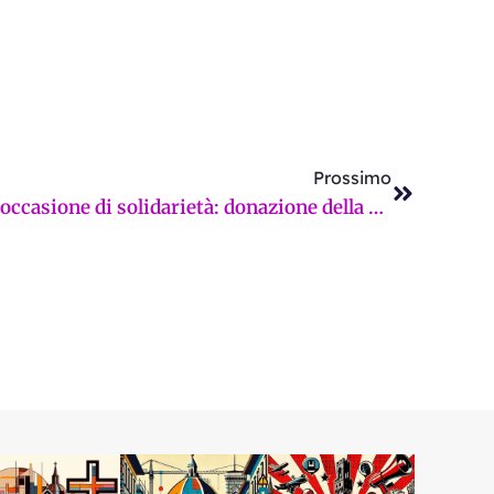
Successi
Prossimo
Il Capodanno diventa un’occasione di solidarietà: donazione della comunità cinese alla Fondazione Ant