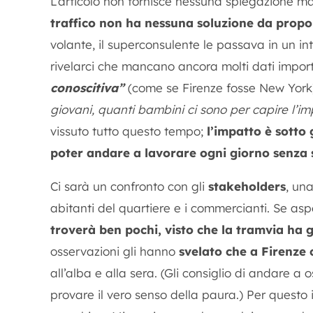
L’articolo non fornisce nessuna spiegazione ma
traffico non ha nessuna soluzione da propo
volante, il superconsulente le passava in un in
rivelarci che mancano ancora molti dati impor
conoscitiva”
(come se Firenze fosse New Yor
giovani, quanti bambini ci sono per capire l’im
vissuto tutto questo tempo;
l’impatto è sotto g
poter andare a lavorare ogni giorno senza sv
Ci sarà un confronto con gli
stakeholders
, un
abitanti del quartiere e i commercianti. Se asp
troverà ben pochi, visto che la tramvia ha 
osservazioni gli hanno
svelato che a Firenze 
all’alba e alla sera. (Gli consiglio di andare a 
provare il vero senso della paura.) Per questo