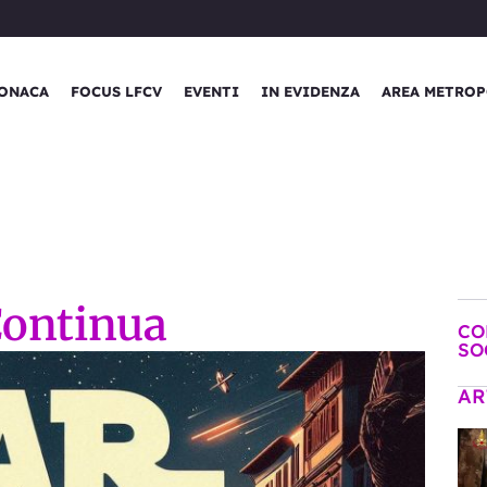
ONACA
FOCUS LFCV
EVENTI
IN EVIDENZA
AREA METROP
Continua
CO
SO
AR