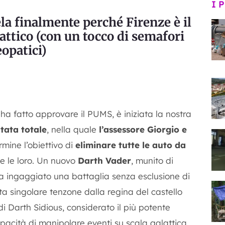
I 
ela finalmente perché Firenze è il
lattico (con un tocco di semafori
opatici)
ha fatto approvare il PUMS, è iniziata la nostra
tata totale
, nella quale
l’assessore Giorgio e
mine l’obiettivo di
eliminare tutte le auto da
 e le loro. Un nuovo
Darth Vader
, munito di
ha ingaggiato una battaglia senza esclusione di
ta singolare tenzone dalla regina del castello
i Darth Sidious, considerato il più potente
apacità di manipolare eventi su scala galattica.