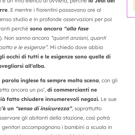
 è un trito elenco di ovvietà, perché
lo Jedi del
rre
. E mentre i fiorentini passavano ore al
tenso studio e in profonde osservazioni per poi
tanti perché
sono ancora
“alla fase
k). Non sanno ancora
“quanti anziani, quanti
patto e le esigenze”
. Mi chiedo dove abbia
li occhi di tutti e le esigenze sono quelle di
egliarsi all’alba.
a
parola inglese fa sempre molta scena
, con gli
etta ancora un po’,
di commercianti ne
già fatto chiudere innumerevoli negozi.
Le sue
c’è un
“senso di insicurezza”
, soprattutto
osservare gli abitanti della stazione, così potrà
 i genitori accompagnano i bambini a scuola in