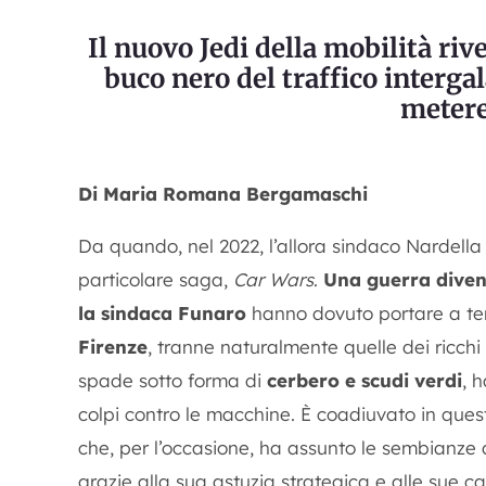
Il nuovo Jedi della mobilità riv
buco nero del traffico interga
metere
Di Maria Romana Bergamaschi
Da quando, nel 2022, l’allora sindaco Nardella 
particolare saga,
Car Wars
.
Una guerra diven
la sindaca Funaro
hanno dovuto portare a ter
Firenze
, tranne naturalmente quelle dei ricchi
spade sotto forma di
cerbero e scudi verdi
, 
colpi contro le macchine. È coadiuvato in ques
che, per l’occasione, ha assunto le sembianze d
grazie alla sua astuzia strategica e alle sue c