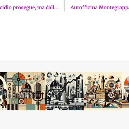
Il cubo nero spacca un PD già incerto. L’ecocidio prosegue, ma dalla città oltre ai poliziotti fuggono pure gli insegnanti. La Firenze sui giornali di lunedì 23 febbraio