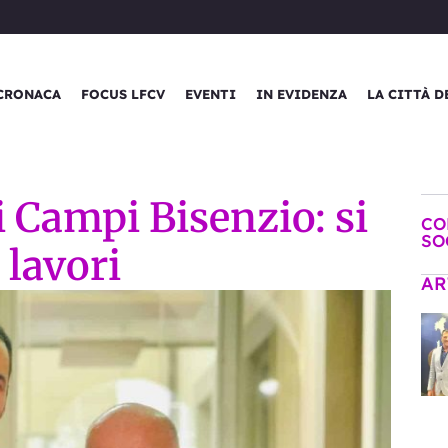
CRONACA
FOCUS LFCV
EVENTI
IN EVIDENZA
LA CITTÀ D
 Campi Bisenzio: si
CO
SO
 lavori
AR