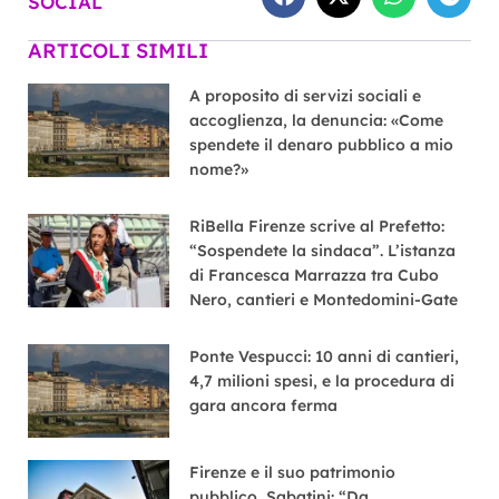
SOCIAL
ARTICOLI SIMILI
A proposito di servizi sociali e
accoglienza, la denuncia: «Come
spendete il denaro pubblico a mio
nome?»
RiBella Firenze scrive al Prefetto:
“Sospendete la sindaca”. L’istanza
di Francesca Marrazza tra Cubo
Nero, cantieri e Montedomini-Gate
Ponte Vespucci: 10 anni di cantieri,
4,7 milioni spesi, e la procedura di
gara ancora ferma
Firenze e il suo patrimonio
pubblico, Sabatini: “Da