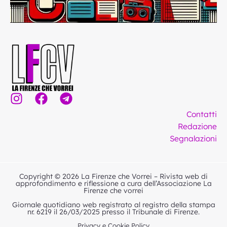
I
F
T
n
a
e
Contatti
s
c
l
Redazione
t
e
e
Segnalazioni
a
b
g
g
o
r
r
o
a
Copyright © 2026 La Firenze che Vorrei – Rivista web di
a
k
m
approfondimento e riflessione a cura dell’Associazione La
Firenze che vorrei
m
Giornale quotidiano web registrato al registro della stampa
nr. 6219 il 26/03/2025 presso il Tribunale di Firenze.
Privacy e Cookie Policy