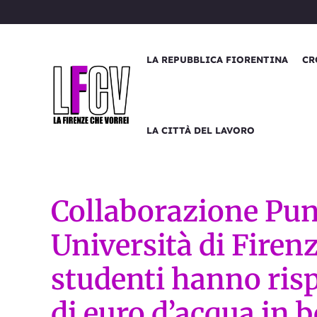
Vai
al
contenuto
LA REPUBBLICA FIORENTINA
CR
LA CITTÀ DEL LAVORO
Collaborazione Punt
Università di Firenz
studenti hanno risp
di euro d’acqua in b