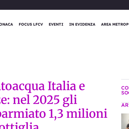
ONACA
FOCUS LFCV
EVENTI
IN EVIDENZA
AREA METROP
oacqua Italia e
CO
SO
e: nel 2025 gli
AR
armiato 1,3 milioni
ottiglia