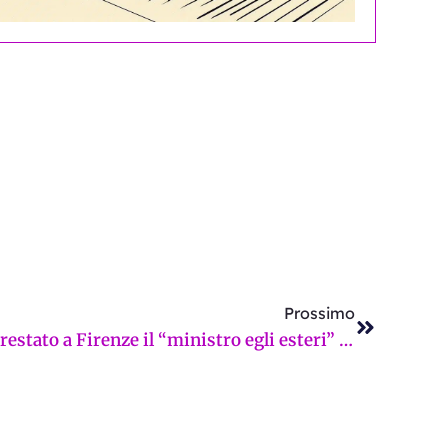
Successi
Prossimo
Terrorismo islamista: arrestato a Firenze il “ministro egli esteri” della cellula jadista