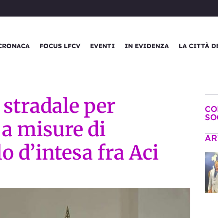
CRONACA
FOCUS LFCV
EVENTI
IN EVIDENZA
LA CITTÀ D
 stradale per
CO
SO
a misure di
AR
o d’intesa fra Aci