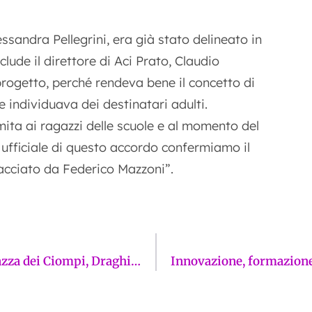
essandra Pellegrini, era già stato delineato in
ude il direttore di Aci Prato, Claudio
progetto, perché rendeva bene il concetto di
e individuava dei destinatari adulti.
mita ai ragazzi delle scuole e al momento del
 ufficiale di questo accordo confermiamo il
racciato da Federico Mazzoni”.
Chiamata alla preghiera alla moschea in Piazza dei Ciompi, Draghi (FdI): “È legale l’uso degli altoparlanti?”