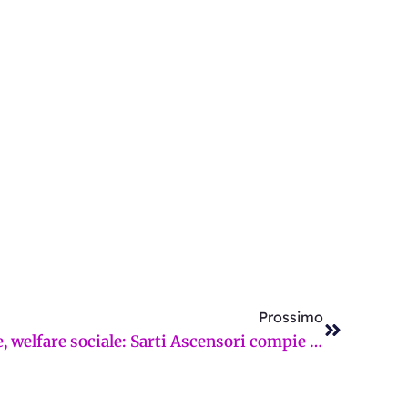
Successi
Prossimo
Innovazione, formazione, welfare sociale: Sarti Ascensori compie 63 anni d’attività. E assume personale con patentino