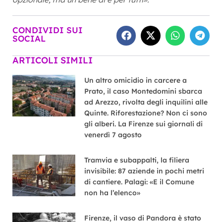
CONDIVIDI SUI
SOCIAL
ARTICOLI SIMILI
Un altro omicidio in carcere a
Prato, il caso Montedomini sbarca
ad Arezzo, rivolta degli inquilini alle
Quinte. Riforestazione? Non ci sono
gli alberi. La Firenze sui giornali di
venerdì 7 agosto
Tramvia e subappalti, la filiera
invisibile: 87 aziende in pochi metri
di cantiere. Palagi: «E il Comune
non ha l’elenco»
Firenze, il vaso di Pandora è stato