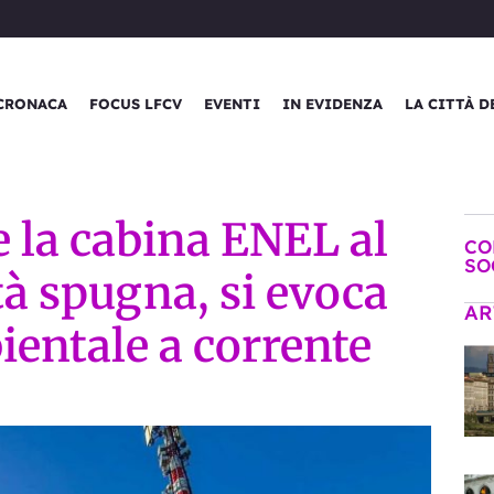
CRONACA
FOCUS LFCV
EVENTI
IN EVIDENZA
LA CITTÀ D
e la cabina ENEL al
CO
SO
tà spugna, si evoca
AR
ientale a corrente