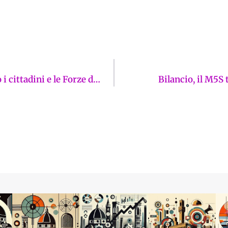
In Toscana serve almeno 1 CPR: lo chiedono i cittadini e le Forze dell’Ordine
Bilancio, il M5S