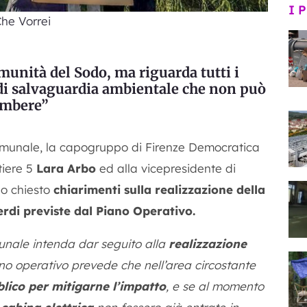
I 
he Vorrei
munità del Sodo, ma riguarda tutti i
o di salvaguardia ambientale che non può
ombere”
comunale, la capogruppo di Firenze Democratica
tiere 5
Lara Arbo
ed alla vicepresidente di
o chiesto
chiarimenti sulla realizzazione della
verdi previste dal Piano Operativo.
nale intenda dar seguito alla
realizzazione
ano operativo prevede che nell’area circostante
lico per mitigarne l’impatto
, e se al momento