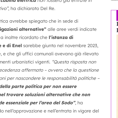
a
cabina elettrica
non fossero già entrate in
ivo”,
ha dichiarato Del Re.
istica avrebbe spiegato che in sede di
igazioni alternative”
alle aree verdi indicate
Ha inoltre ricordato che
l’istanza di
 e di Enel
sarebbe giunta nel novembre 2023,
 e che gli uffici comunali avevano già rilevato
enti urbanistici vigenti.
“Questa risposta non
precedenza affermato – ovvero che la questione
ni per nascondere le responsabilità politiche –
della parte politica per non essere
nel trovare soluzioni alternative che non
e essenziale per l’area del Sodo”
, ha
o nell’approvazione e nell’entrata in vigore del