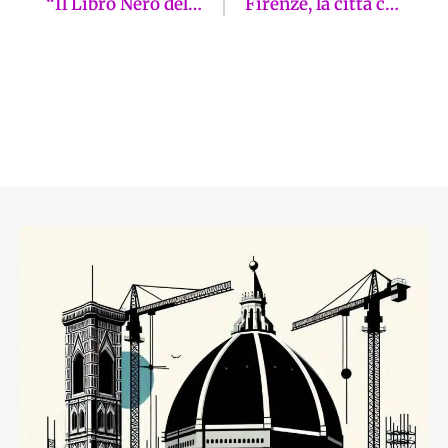
“Il Libro Nero del Cubo Nero”: domani a Palazzo Vecchio la presentazione del pamphlet
Firenze, la città che uccide il verde e mangia sé stessa a colpi di cemento