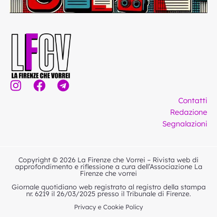
I
F
T
n
a
e
Contatti
s
c
l
Redazione
t
e
e
Segnalazioni
a
b
g
g
o
r
r
o
a
Copyright © 2026 La Firenze che Vorrei – Rivista web di
a
k
m
approfondimento e riflessione a cura dell’Associazione La
Firenze che vorrei
m
Giornale quotidiano web registrato al registro della stampa
nr. 6219 il 26/03/2025 presso il Tribunale di Firenze.
Privacy e Cookie Policy