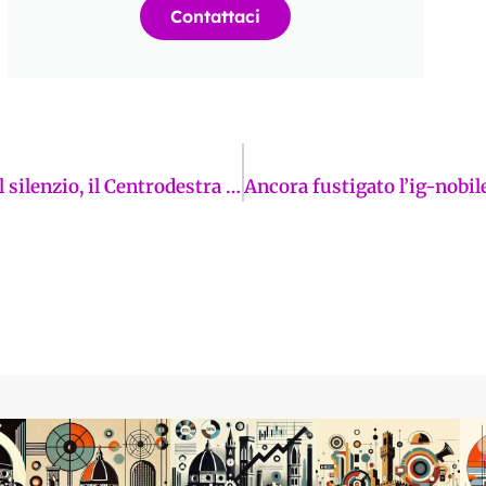
Contattaci
Cubo Nero: mentre Il PD si trincera dietro il silenzio, il Centrodestra chiede trasparenza