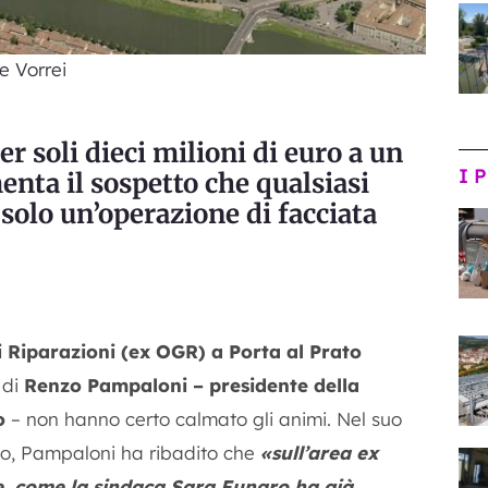
e Vorrei
r soli dieci milioni di euro a un
I 
nta il sospetto che qualsiasi
 solo un’operazione di facciata
i Riparazioni (ex OGR) a Porta al Prato
 di
Renzo Pampaloni – presidente della
o
– non hanno certo calmato gli animi. Nel suo
ino, Pampaloni ha ribadito che
«sull’area ex
e, come la sindaca Sara Funaro ha già