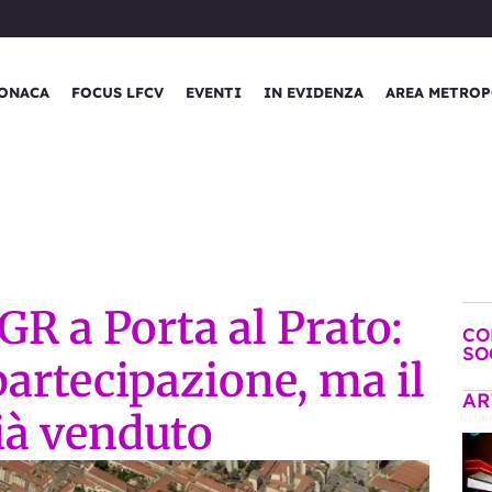
ONACA
FOCUS LFCV
EVENTI
IN EVIDENZA
AREA METROP
R a Porta al Prato:
CO
SO
partecipazione, ma il
AR
già venduto