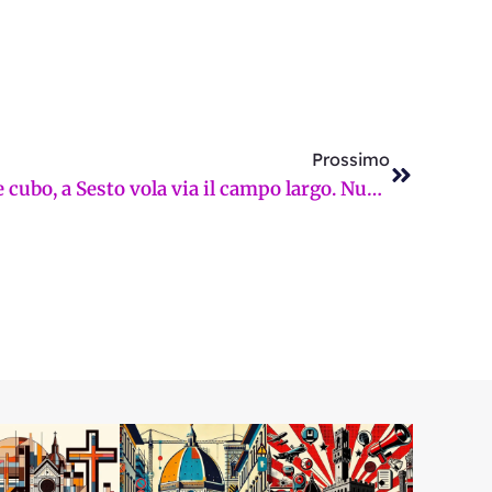
Successi
Prossimo
Ancora fustigato l’ig-nobile cubo, a Sesto vola via il campo largo. Nuove da destra: «Censura tu che censuro io». La Firenze sui giornali di mercoledì 11 febbraio