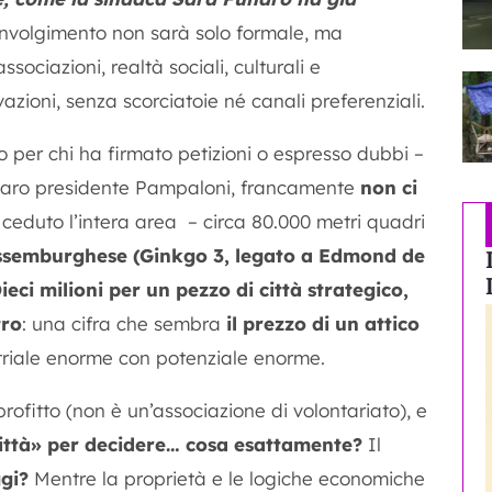
oinvolgimento non sarà solo formale, ma
sociazioni, realtà sociali, culturali e
azioni, senza scorciatoie né canali preferenziali.
o per chi ha firmato petizioni o espresso dubbi –
caro presidente Pampaloni, francamente
non ci
eduto l’intera area – circa 80.000 metri quadri
ssemburghese (Ginkgo 3, legato a Edmond de
ieci milioni per un pezzo di città strategico,
tro
: una cifra che sembra
il prezzo di un attico
striale enorme con potenziale enorme.
profitto (non è un’associazione di volontariato), e
città» per decidere… cosa esattamente?
Il
gi?
Mentre la proprietà e le logiche economiche