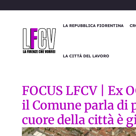
Vai
al
contenuto
LA REPUBBLICA FIORENTINA
CR
LA CITTÀ DEL LAVORO
FOCUS LFCV | Ex OG
il Comune parla di 
cuore della città è 