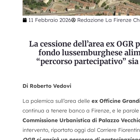
11 Febbraio 2026
Redazione La Firenze Ch
La cessione dell’area ex OGR pe
fondo lussemburghese alime
“percorso partecipativo” sia
Di Roberto Vedovi
La polemica sull’area delle
ex Officine Grand
continua a tenere banco a Firenze, e le parole
Commissione Urbanistica di Palazzo Vecchi
intervento, riportato oggi dal Corriere Fiorent
OGR si aprirà un percorso di partecipazion