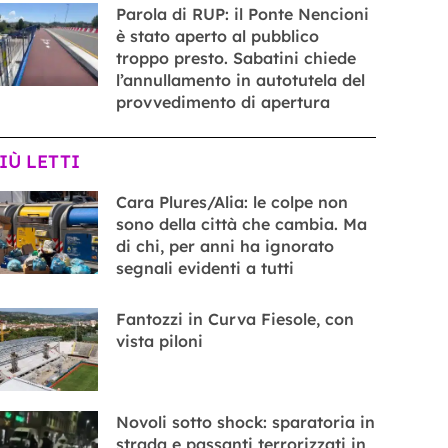
Parola di RUP: il Ponte Nencioni
è stato aperto al pubblico
troppo presto. Sabatini chiede
l’annullamento in autotutela del
provvedimento di apertura
PIÙ LETTI
Cara Plures/Alia: le colpe non
sono della città che cambia. Ma
di chi, per anni ha ignorato
segnali evidenti a tutti
Fantozzi in Curva Fiesole, con
vista piloni
Novoli sotto shock: sparatoria in
strada e passanti terrorizzati in