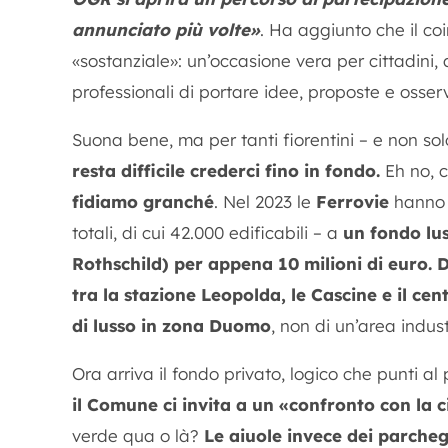
annunciato più volte»
. Ha aggiunto che il c
«sostanziale»: un’occasione vera per cittadini, as
professionali di portare idee, proposte e osserv
Suona bene, ma per tanti fiorentini – e non sol
resta difficile crederci fino in fondo.
Eh no, 
fidiamo granché
. Nel 2023 le
Ferrovie
hanno c
totali, di cui 42.000 edificabili – a
un fondo lu
Rothschild) per appena 10 milioni di euro.
D
tra la stazione Leopolda, le Cascine e il cen
di lusso in zona Duomo
, non di un’area indu
Ora arriva il fondo privato, logico che punti al 
il Comune ci invita a un «confronto con la 
verde qua o là?
Le aiuole invece dei parcheg