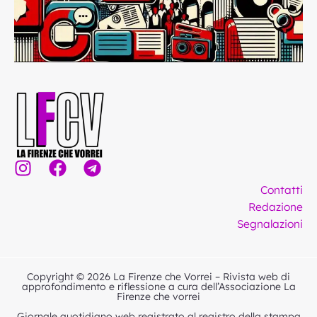
I
F
T
n
a
e
Contatti
s
c
l
Redazione
t
e
e
Segnalazioni
a
b
g
g
o
r
r
o
a
Copyright © 2026 La Firenze che Vorrei – Rivista web di
a
k
m
approfondimento e riflessione a cura dell’Associazione La
Firenze che vorrei
m
Giornale quotidiano web registrato al registro della stampa