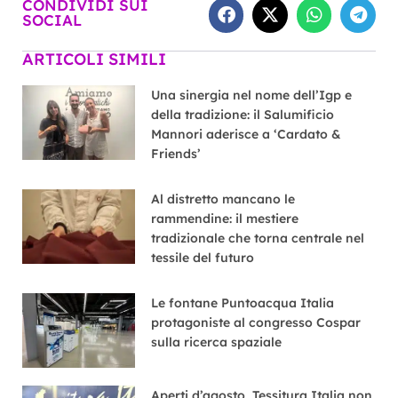
CONDIVIDI SUI
SOCIAL
ARTICOLI SIMILI
Una sinergia nel nome dell’Igp e
della tradizione: il Salumificio
Mannori aderisce a ‘Cardato &
Friends’
Al distretto mancano le
rammendine: il mestiere
tradizionale che torna centrale nel
tessile del futuro
Le fontane Puntoacqua Italia
protagoniste al congresso Cospar
sulla ricerca spaziale
Aperti d’agosto, Tessitura Italia non