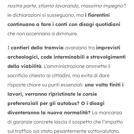
nostra parte, stiamo lavorando, massimo impegno”
:
le dichiarazioni si susseguono, ma
i fiorentini
continuano a fare i conti con disagi quotidiani
che non accennano a diminuire.
I
cantieri della tramvia
avanzano tra
imprevisti
archeologici, code interminabili e stravolgimenti
della viabilità
. L’amministrazione ammette il
sacrificio chiesto ai cittadini, ma evita di dare
risposte chiare su punti essenziali:
una volta finiti i
lavori, verranno ripristinate le corsie
preferenziali per gli autobus? O i disagi
diventeranno la nuova normalità?
La mancanza
di garanzie concrete lascia il sospetto che l’impatto
sul traffico sia stato pesantemente sottovalutato.