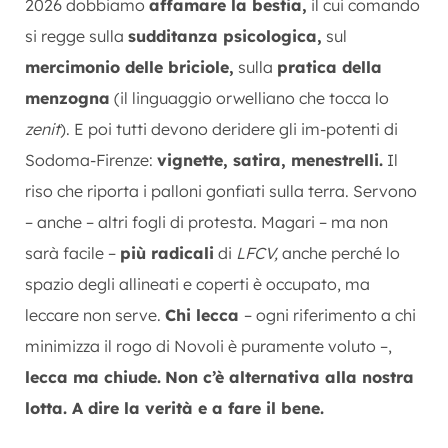
2026 dobbiamo
affamare la bestia,
il cui comando
si regge sulla
sudditanza psicologica,
sul
mercimonio delle briciole,
sulla
pratica della
menzogna
(il linguaggio orwelliano che tocca lo
zenit
). E poi tutti devono deridere gli im-potenti di
Sodoma-Firenze:
vignette, satira, menestrelli.
Il
riso che riporta i palloni gonfiati sulla terra. Servono
– anche – altri fogli di protesta. Magari – ma non
sarà facile –
più radicali
di
LFCV,
anche perché lo
spazio degli allineati e coperti è occupato, ma
leccare non serve.
Chi lecca
– ogni riferimento a chi
minimizza il rogo di Novoli è puramente voluto –,
lecca ma chiude.
Non c’è alternativa alla nostra
lotta. A dire la verità e a fare il bene.