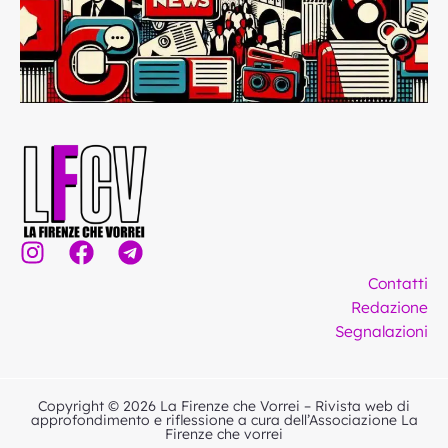
I
F
T
n
a
e
Contatti
s
c
l
Redazione
t
e
e
Segnalazioni
a
b
g
g
o
r
r
o
a
Copyright © 2026 La Firenze che Vorrei – Rivista web di
a
k
m
approfondimento e riflessione a cura dell’Associazione La
Firenze che vorrei