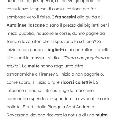
nudo i costi, gli stipendi, chi riceve gli appalti, le
consulenze, le spese di comunicazione per far
sembrare vero il falso. I
francesini
alla guida di
Autolinee Toscane
alzano il prezzo dei biglietti per i
mezzi pubblici, riducono le corse, danno paghe da
fame a lavoratori che si spezzano la schiena? Si
inizia a non pagare i
biglietti
e ai controllori – quelli
sì assunti in massa – si dice:
“Tanto non paghiamo le
multe”.
Le
multe
hanno raggiunto cifre
astronomiche a Firenze? Si inizia a non pagarle o,
come sopra, si inizia a fare
ricorsi collettivi.
Si
intasano i tribunali. Si costringe la macchina
comunale a spendere e spandere in avvocati e carte
bollate. E tutti, dalle Piagge a Sant’Andrea a
Rovezzano, devono ricevere la notizia di una
multa