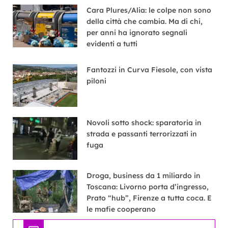
Cara Plures/Alia: le colpe non sono
della città che cambia. Ma di chi,
per anni ha ignorato segnali
evidenti a tutti
Fantozzi in Curva Fiesole, con vista
piloni
Novoli sotto shock: sparatoria in
strada e passanti terrorizzati in
fuga
Droga, business da 1 miliardo in
Toscana: Livorno porta d’ingresso,
Prato “hub”, Firenze a tutta coca. E
le mafie cooperano