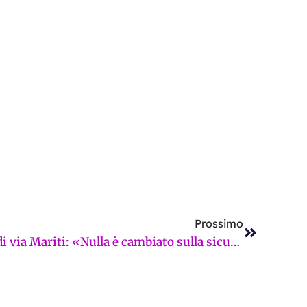
Successi
Prossimo
Due anni dopo la strage di via Mariti: «Nulla è cambiato sulla sicurezza». E infatti nessuna moratoria sull’ex OGR. La Firenze sui giornali di martedì 17 febbraio