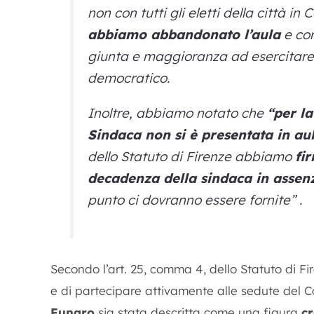
non con tutti gli eletti della città i
abbiamo abbandonato l’aula
e con
giunta e maggioranza ad esercitare 
democratico.
Inoltre, abbiamo notato che
“per la
Sindaca non si è presentata in au
dello Statuto di Firenze abbiamo
fi
decadenza della sindaca in assenza
punto ci dovranno essere fornite” .
Secondo l’art. 25, comma 4, dello Statuto di Fi
e di partecipare attivamente alle sedute del C
Funaro
sia stata descritta come una figura
cr