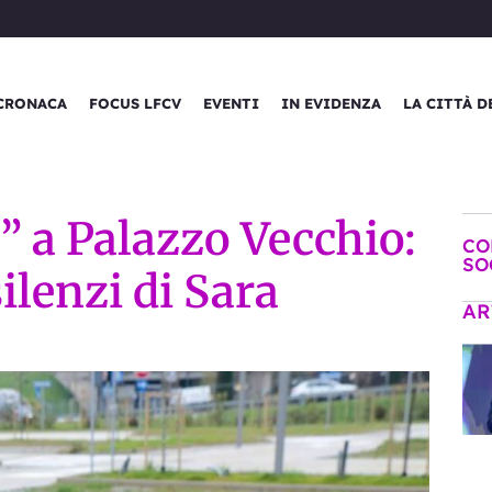
CRONACA
FOCUS LFCV
EVENTI
IN EVIDENZA
LA CITTÀ D
” a Palazzo Vecchio:
CO
SO
silenzi di Sara
AR