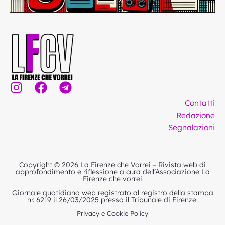
I
F
T
n
a
e
Contatti
s
c
l
Redazione
t
e
e
Segnalazioni
a
b
g
g
o
r
r
o
a
Copyright © 2026 La Firenze che Vorrei – Rivista web di
a
k
m
approfondimento e riflessione a cura dell’Associazione La
Firenze che vorrei
m
Giornale quotidiano web registrato al registro della stampa
nr. 6219 il 26/03/2025 presso il Tribunale di Firenze.
Privacy e Cookie Policy