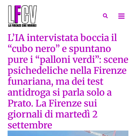
Vai
al
Cerca
contenuto
L’IA intervistata boccia il
“cubo nero” e spuntano
pure i “palloni verdi”: scene
psichedeliche nella Firenze
funariana, ma dei test
antidroga si parla solo a
Prato. La Firenze sui
giornali di martedì 2
settembre