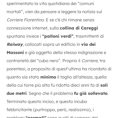
sperimentato la vita quotidiana dei “comuni
mortali”, vien da pensare a leggere la notizia sul
Corriere Fiorentino
. E se c’è chi rimane senza
connessione internet, sulla
collina di Careggi
spuntano invece i
“palloni verdi”
, trasmittenti di
Raiway
, collocati sopra un edificio in
via dei
Massoni
e già oggetto della stessa indignazione e
contrarietà del “cubo nero”. Proprio il
Corriere
, tra
parentesi, a proposito di quest’ultimo ha ricordato di
quanto sia stato
minimo
il taglio all’altezza, quella
della cui torre più alta fu ridotta dieci anni fa di
soli
due metri
. Segno che il problema
fu già sollevato
.
Terminato questo inciso, e questo incubo
febbricitante (purtroppo, però, realissimo), i
problemi
“normali”
sono quelli di sempre: dai