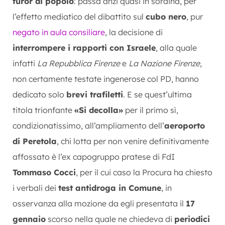
furor di popolo
: passa anzi quasi in sordina, per
l’effetto mediatico del dibattito sul
cubo nero
, pur
negato in aula consiliare
, la decisione di
interrompere i rapporti con Israele
, alla quale
infatti
La Repubblica Firenze
e
La Nazione Firenze
,
non certamente testate ingenerose col PD, hanno
dedicato solo
brevi trafiletti
. E se quest’ultima
titola trionfante
«Si decolla»
per il primo sì,
condizionatissimo, all’ampliamento dell’
aeroporto
di Peretola
, chi lotta per non venire definitivamente
affossato è l’ex capogruppo pratese di FdI
Tommaso Cocci
, per il cui caso la Procura ha chiesto
i verbali dei
test antidroga in Comune
, in
osservanza alla mozione da egli presentata il
17
gennaio
scorso nella quale ne chiedeva di
periodici