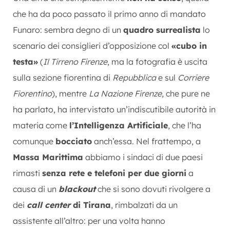
che ha da poco passato il primo anno di mandato
Funaro: sembra degno di un
quadro surrealista
lo
scenario dei consiglieri d’opposizione col
«cubo in
testa»
(
Il Tirreno Firenze
, ma la fotografia è uscita
sulla sezione fiorentina di
Repubblica
e sul
Corriere
Fiorentino
), mentre
La Nazione Firenze
, che pure ne
ha parlato, ha intervistato un’indiscutibile autorità in
materia come
l’Intelligenza Artificiale
, che l’ha
comunque
bocciato
anch’essa. Nel frattempo, a
Massa Marittima
abbiamo i sindaci di due paesi
rimasti
senza rete e telefoni per due giorni
a
causa di un
blackout
che si sono dovuti rivolgere a
dei
call center
di Tirana
, rimbalzati da un
assistente all’altro: per una volta hanno