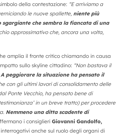
simbolo della contestazione:
“E arriviamo a
 verniciando le nuove spallette,
niente più
o sgargiante che sembra la fiancata di una
io approssimativo che, ancora una volta,
, che amplia il fronte critico chiamando in causa
impatto sullo skyline cittadino:
“Non bastava il
.
A peggiorare la situazione ha pensato il
che con gli ultimi lavori di consolidamento delle
 dal Ponte Vecchio, ha pensato bene di
testimonianza’ in un breve tratto) per procedere
ra.
Nemmeno una ditta scadente di
affermano i consiglieri
Giovanni Gandolfo,
 interrogativi anche sul ruolo degli organi di