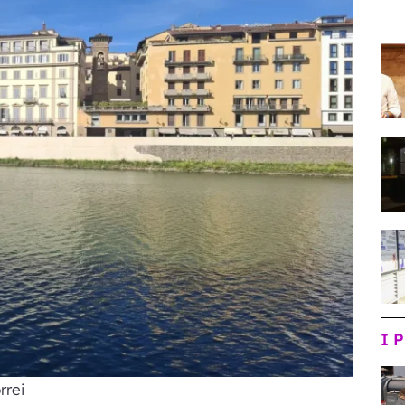
I 
rrei