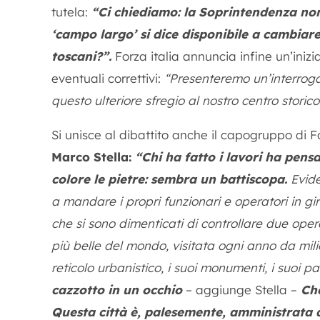
tutela:
“Ci chiediamo: la Soprintendenza non
‘campo largo’ si dice disponibile a cambiar
toscani?”.
Forza italia annuncia infine un’iniz
eventuali correttivi:
“Presenteremo un’interroga
questo ulteriore sfregio al nostro centro storico
Si unisce al dibattito anche il capogruppo di F
Marco Stella:
“Chi ha fatto i lavori ha pens
colore le pietre: sembra un battiscopa.
Evid
a mandare i propri funzionari e operatori in gir
che si sono dimenticati di controllare due oper
più belle del mondo, visitata ogni anno da milio
reticolo urbanistico, i suoi monumenti, i suoi p
cazzotto in un occhio
– aggiunge Stella –
Che
Questa città è, palesemente, amministrata 