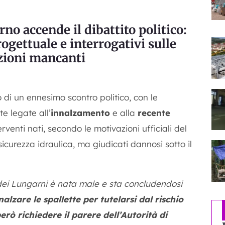
Arno accende il dibattito politico:
rogettuale e interrogativi sulle
zioni mancanti
o di un ennesimo scontro politico, con le
e legate all’
innalzamento
e alla
recente
terventi nati, secondo le motivazioni ufficiali del
sicurezza idraulica, ma giudicati dannosi sotto il
 dei Lungarni è nata male e sta concludendosi
nalzare le spallette per tutelarsi dal rischio
erò richiedere il parere dell’Autorità di