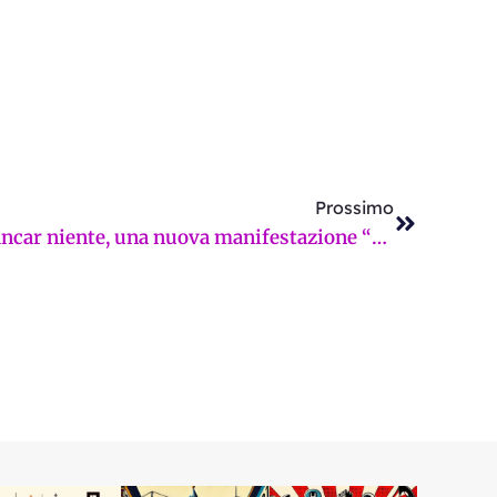
Successi
Prossimo
Rifredi: per non farsi mancar niente, una nuova manifestazione “antifascista” in assenza di fascismo