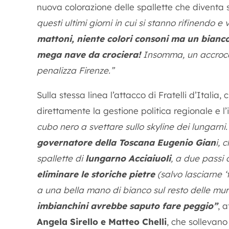
nuova colorazione delle spallette che diventa 
questi ultimi giorni in cui si stanno rifinendo e
mattoni, niente colori consoni ma un bianc
mega nave da crociera!
Insomma, un accrocch
penalizza Firenze.”
Sulla stessa linea l’attacco di Fratelli d’Italia
direttamente la gestione politica regionale e l’
cubo nero a svettare sullo skyline dei lungarni
governatore della Toscana Eugenio Gian
i, 
spallette di
lungarno Acciaiuoli
, a due passi
eliminare le storiche pietre
(salvo lasciarne ‘
a una bella mano di bianco sul resto delle mu
imbianchini avrebbe saputo fare peggio”
, 
Angela Sirello e Matteo Chelli
, che sollevano