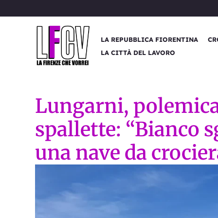
Vai
al
contenuto
LA REPUBBLICA FIORENTINA
CR
LA CITTÀ DEL LAVORO
Lungarni, polemica
spallette: “Bianco 
una nave da crocier