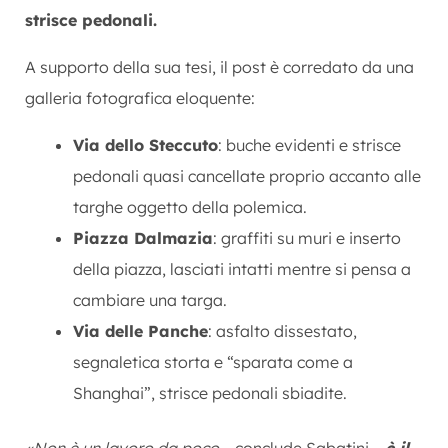
strisce pedonali.
A supporto della sua tesi, il post è corredato da una
galleria fotografica eloquente:
Via dello Steccuto
: buche evidenti e strisce
pedonali quasi cancellate proprio accanto alle
targhe oggetto della polemica.
Piazza Dalmazia
: graffiti su muri e inserto
della piazza, lasciati intatti mentre si pensa a
cambiare una targa.
Via delle Panche
: asfalto dissestato,
segnaletica storta e “sparata come a
Shanghai”, strisce pedonali sbiadite.
«Non è un lavoro da poco
– conclude Sabatini –
è il