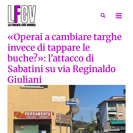
Vai
al
Cerca
contenuto
«Operai a cambiare targhe
invece di tappare le
buche?»: l’attacco di
Sabatini su via Reginaldo
Giuliani