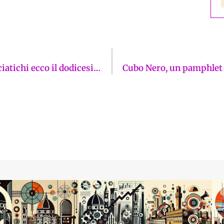
Gli studentati di lusso crescono. In via Panciatichi ecco il dodicesimo