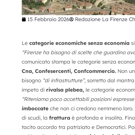
15 Febbraio 2026
Redazione La Firenze Ch
Le
categorie economiche senza economia
si
“Firenze ha bisogno di scelte che guardino ava
comunicato stampa le categorie senza economi
Cna, Confesercenti, Confcommercio.
Non un 
bisogno
“di infrastrutture”,
sorretto dal mantra
impeto di
rivalsa plebea,
le categorie econom
“Riteniamo poco accettabili posizioni espresse 
imboccate
che non ci credono nemmeno loro. I
di scudi, la
frattura
è profonda e insolita. Fin
tacito accordo tra patriziato e Democratici. Po