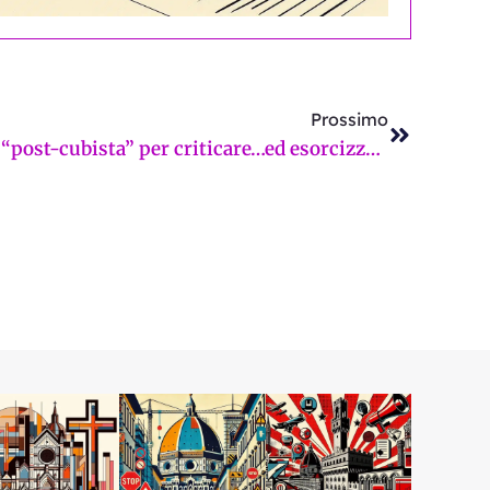
Successi
Prossimo
Cubo Nero, un pamphlet “post-cubista” per criticare…ed esorcizzare: un e-book “a porte aperte” di artisti, urbanisti, intellettuali fiorentini e non