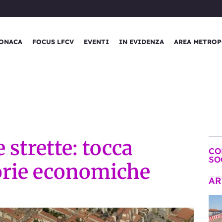
ONACA
FOCUS LFCV
EVENTI
IN EVIDENZA
AREA METROP
 strette: tocca
CO
SO
gorie economiche
AR