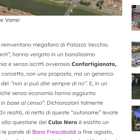
e Vorrei
 reinventano megafono di Palazzo Vecchio.
nti”,
hanno vergato in un banalissimo
a e senza iscritti ovverosia
Confartigianato,
concetto, non una proposta, ma un generico
 del
“non si può dire sempre di no”.
E, in un
iche senza economia hanno aggiunto:
in base al censo”.
Dichiarazioni talmente
n realtà, al netto di queste “autonome” levate
o alla questione del
Cubo Nero
è esistito un
i le parole di
Bona Frescobaldi
a fine agosto,