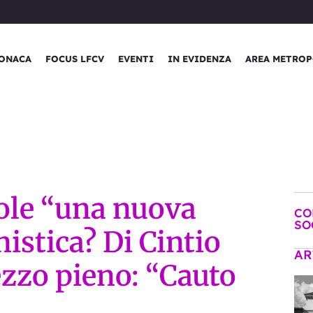
ONACA
FOCUS LFCV
EVENTI
IN EVIDENZA
AREA METROP
ole “una nuova
CO
SO
istica? Di Cintio
AR
ezzo pieno: “Cauto