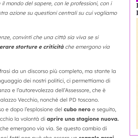
il mondo del sapere, con le professioni, con i
tra azione su questioni centrali su cui vogliamo
nze, convinti che una città sia viva se si
rare storture e criticità
che emergono via
rasi da un discorso più completo, ma stante la
nguaggio dei nostri politici, ci permettiamo di
anza e l’autorevolezza dell’Assessore, che è
alazzo Vecchio, nonché del PD toscano.
so e dopo l’esplosione del
cubo nero
e seguito,
chio la volontà di
aprire una stagione nuova.
che emergono via via. Se questo cambio di
 nei fatti non può che essere un
segnale assai