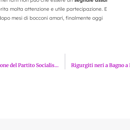
rita molta attenzione e utile partecipazione. E
 dopo mesi di bocconi amari, finalmente oggi
Amministrative 2026 Prato, la preoccupazione del Partito Socialista: “Le coalizioni di centrodestra e centrosinistra smettano di litigare. Il bene della città è prioritario”