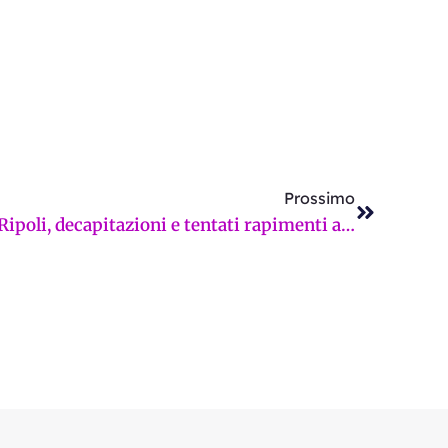
Successi
Prossimo
Rigurgiti neri a Bagno a Ripoli, decapitazioni e tentati rapimenti a Scandicci. Da noi rischia “solo” il diritto allo studio. La Firenze sui giornali di giovedì 19 febbraio