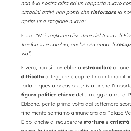
non è la nostra cifra ed un rapporto nuovo con 
cittadini attivi, non potrà che
rinforzare
la nos
aprire una stagione nuova”.
E poi:
“Noi vogliamo discutere del futuro di Fire
trasforma e cambia, anche cercando di
recupe
via”.
È vero, non si dovrebbero
estrapolare
alcune f
difficoltà
di leggere e capire fino in fondo il li
farlo in questa occasione, vista anche l’import
figura politica chiave
della maggioranza di P
Ebbene, per la prima volta dal settembre scor
finalmente sentiamo annunciata da Palazo Vec
E poi anche di recuperare
storture
e
criticità
passo, la tanto attesa svolta, sarà confermato