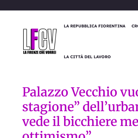
Vai
al
contenuto
LA REPUBBLICA FIORENTINA
CR
LA CITTÀ DEL LAVORO
Palazzo Vecchio vu
stagione” dell’urban
vede il bicchiere m
ottimismo”