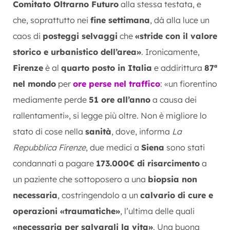
Comitato Oltrarno Futuro
alla stessa testata, e
che, soprattutto nei
fine settimana
, dà alla luce un
caos di
posteggi selvaggi
che
«stride con il valore
storico e urbanistico dell’area»
. Ironicamente,
Firenze
è al
quarto posto in Italia
e addirittura
87ª
nel mondo
per
ore perse nel traffico
: «un fiorentino
mediamente perde
51 ore all’anno
a causa dei
rallentamenti», si legge più oltre. Non è migliore lo
stato di cose nella
sanità
, dove, informa
La
Repubblica Firenze
, due medici a
Siena
sono stati
condannati a pagare
173.000€ di risarcimento
a
un paziente che sottoposero a una
biopsia non
necessaria
, costringendolo a un
calvario di cure e
operazioni «traumatiche»
, l’ultima delle quali
«necessaria per salvargli la vita»
. Una buona