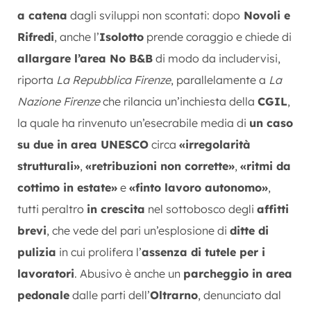
a catena
dagli sviluppi non scontati: dopo
Novoli e
Rifredi
, anche l’
Isolotto
prende coraggio e chiede di
allargare l’area No B&B
di modo da includervisi,
riporta
La Repubblica Firenze
, parallelamente a
La
Nazione Firenze
che rilancia un’inchiesta della
CGIL
,
la quale ha rinvenuto un’esecrabile media di
un caso
su due in area UNESCO
circa
«irregolarità
strutturali»
,
«retribuzioni non corrette»
,
«ritmi da
cottimo in estate»
e
«finto lavoro autonomo»
,
tutti peraltro
in crescita
nel sottobosco degli
affitti
brevi
, che vede del pari un’esplosione di
ditte di
pulizia
in cui prolifera l’
assenza di tutele per i
lavoratori
. Abusivo è anche un
parcheggio in area
pedonale
dalle parti dell’
Oltrarno
, denunciato dal