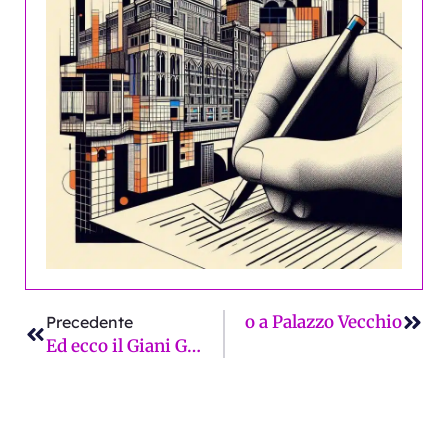
Precedente
Succ
llandi. Oggi pomeriggio presidio a Palazzo Vecchio
Precedente
Ed ecco il Giani Gump!