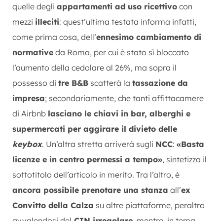
quelle degli
appartamenti ad uso ricettivo
con
mezzi
illeciti
: quest’ultima testata informa infatti,
come prima cosa, dell’
ennesimo cambiamento di
normative
da Roma, per cui è stato sì bloccato
l’aumento della cedolare al 26%, ma sopra il
possesso di
tre B&B
scatterà la
tassazione da
impresa
; secondariamente, che tanti affittacamere
di Airbnb
lasciano le chiavi in bar, alberghi e
supermercati per aggirare il divieto delle
keybox
. Un’altra stretta arriverà sugli
NCC
:
«Basta
licenze e in centro permessi a tempo»
, sintetizza il
sottotitolo dell’articolo in merito. Tra l’altro, è
ancora possibile prenotare una stanza
all’
ex
Convitto della Calza
su altre piattaforme, peraltro
avvalendosi del
CIN irregolare
, mentre, in tema