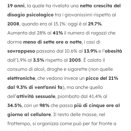
19 anni
, la quale ha rivelato una
netta crescita del
disagio psicologico
tra i giovanissimi rispetto al
2008
, quando era al 15.1%: oggi è al
29.7%
.
Aumenta dal 28% al
41%
il numero di ragazzi che
dorme
meno di sette ore a notte
, i casi di
sovrappeso
passano dal 10.6% al
13.9%
e l’
obesità
dall’1.9% al
3.5%
rispetto al
2005
. È calato il
consumo di alcol, droghe e sigarette (non quelle
elettroniche
, che vedono invece un
picco del 21%
dal 9.3% di vent’anni fa
), ma anche quello
dell’
attività sessuale
, piombato dal 41.4% al
34.5%
, con un
98%
che passa
più di cinque ore al
giorno al cellulare
. Il resto delle masse, nel
frattempo, si organizza come può per far fronte a