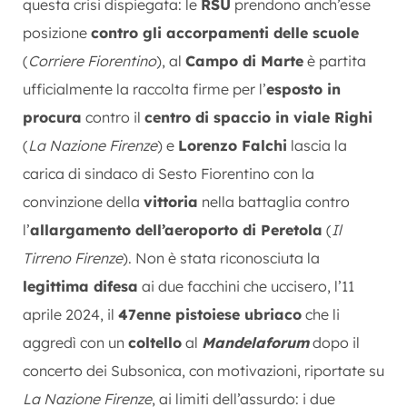
questa crisi dispiegata: le
RSU
prendono anch’esse
posizione
contro gli accorpamenti delle scuole
(
Corriere Fiorentino
), al
Campo di Marte
è partita
ufficialmente la raccolta firme per l’
esposto in
procura
contro il
centro di spaccio in viale Righi
(
La Nazione Firenze
) e
Lorenzo Falchi
lascia la
carica di sindaco di Sesto Fiorentino con la
convinzione della
vittoria
nella battaglia contro
l’
allargamento dell’aeroporto di Peretola
(
Il
Tirreno Firenze
). Non è stata riconosciuta la
legittima difesa
ai due facchini che uccisero, l’11
aprile 2024, il
47enne pistoiese ubriaco
che li
aggredì con un
coltello
al
Mandelaforum
dopo il
concerto dei Subsonica, con motivazioni, riportate su
La Nazione Firenze
, ai limiti dell’assurdo: i due