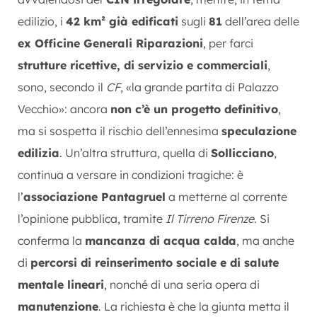
edilizio, i
42 km² già edificati
sugli
81
dell’area delle
ex Officine Generali Riparazioni
, per farci
strutture ricettive, di servizio e commerciali
,
sono, secondo il
CF
, «la grande partita di Palazzo
Vecchio»: ancora
non c’è un progetto definitivo
,
ma si sospetta il rischio dell’ennesima
speculazione
edilizia
. Un’altra struttura, quella di
Sollicciano
,
continua a versare in condizioni tragiche: è
l’
associazione Pantagruel
a metterne al corrente
l’opinione pubblica, tramite
Il Tirreno Firenze
. Si
conferma la
mancanza di acqua calda
, ma anche
di
percorsi di reinserimento sociale e di salute
mentale lineari
, nonché di una seria opera di
manutenzione
. La richiesta è che la giunta metta il