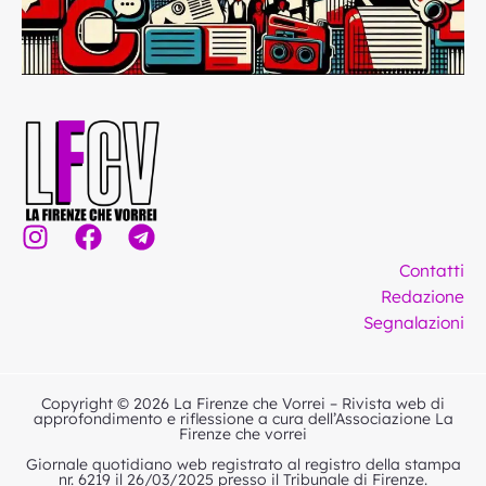
I
F
T
n
a
e
Contatti
s
c
l
Redazione
t
e
e
Segnalazioni
a
b
g
g
o
r
r
o
a
Copyright © 2026 La Firenze che Vorrei – Rivista web di
a
k
m
approfondimento e riflessione a cura dell’Associazione La
Firenze che vorrei
m
Giornale quotidiano web registrato al registro della stampa
nr. 6219 il 26/03/2025 presso il Tribunale di Firenze.