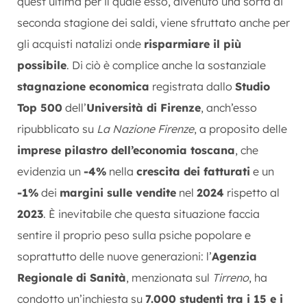
quest’ultima per il quale esso, divenuto una sorta di
seconda stagione dei saldi, viene sfruttato anche per
gli acquisti natalizi onde
risparmiare il più
possibile
. Di ciò è complice anche la sostanziale
stagnazione economica
registrata dallo
Studio
Top 500
dell’
Università di Firenze
, anch’esso
ripubblicato su
La Nazione Firenze
, a proposito delle
imprese pilastro dell’economia toscana
, che
evidenzia un
-4%
nella
crescita dei fatturati
e un
-1%
dei
margini sulle vendite
nel
2024
rispetto al
2023
. È inevitabile che questa situazione faccia
sentire il proprio peso sulla psiche popolare e
soprattutto delle nuove generazioni: l’
Agenzia
Regionale di Sanità
, menzionata sul
Tirreno
, ha
condotto un’inchiesta su
7.000 studenti tra i 15 e i