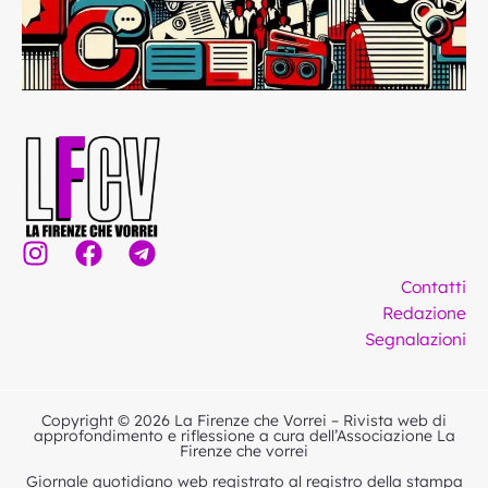
I
F
T
n
a
e
Contatti
s
c
l
Redazione
t
e
e
Segnalazioni
a
b
g
g
o
r
r
o
a
Copyright © 2026 La Firenze che Vorrei – Rivista web di
a
k
m
approfondimento e riflessione a cura dell’Associazione La
Firenze che vorrei
m
Giornale quotidiano web registrato al registro della stampa