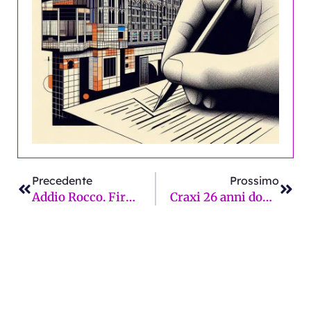
Precedente
Succ
Precedente
Prossimo
Addio Rocco. Firenze non ha voluto capirti
Craxi 26 anni dopo, la riflessione del fiorentino Bonini