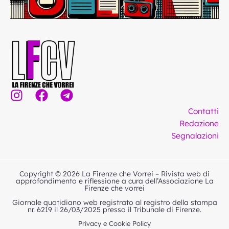
I
F
T
n
a
e
Contatti
s
c
l
Redazione
t
e
e
Segnalazioni
a
b
g
g
o
r
r
o
a
Copyright © 2026 La Firenze che Vorrei – Rivista web di
a
k
m
approfondimento e riflessione a cura dell’Associazione La
Firenze che vorrei
m
Giornale quotidiano web registrato al registro della stampa
nr. 6219 il 26/03/2025 presso il Tribunale di Firenze.
Privacy e Cookie Policy