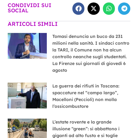
CONDIVIDI SUI
SOCIAL
ARTICOLI SIMILI
Tomasi denuncia un buco da 231
milioni nella sanità. I sindaci contro
la TARI, il Comune non ha alcun
controllo neanche sugli studentati.
La Firenze sui giornali di giovedì 6
agosto
La guerra dei rifiuti in Toscana:
spaccature nel “campo largo”,
Macelloni (Peccioli) non molla
l’ossicombustore
L’estate rovente e la grande
illusione “green”: si abbattono i
giganti ad alto fusto e si toglie