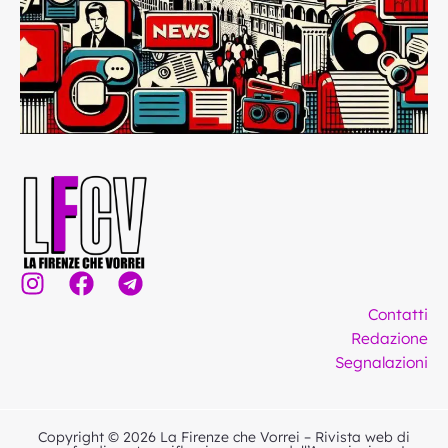
I
F
T
n
a
e
Contatti
s
c
l
Redazione
t
e
e
Segnalazioni
a
b
g
g
o
r
r
o
a
Copyright © 2026 La Firenze che Vorrei – Rivista web di