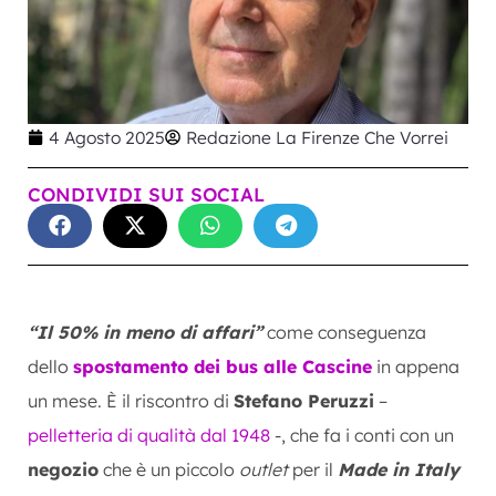
4 Agosto 2025
Redazione La Firenze Che Vorrei
CONDIVIDI SUI SOCIAL
“Il 50% in meno di affari”
come conseguenza
dello
spostamento dei bus alle Cascine
in appena
un mese. È il riscontro di
Stefano Peruzzi
–
pelletteria di qualità dal 1948
-, che fa i conti con un
negozio
che è un piccolo
outlet
per il
Made in Italy