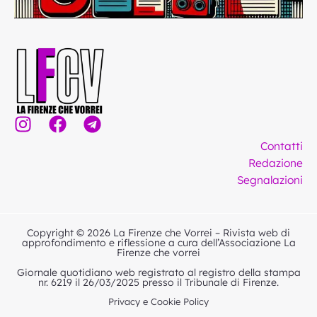
I
F
T
n
a
e
Contatti
s
c
l
Redazione
t
e
e
Segnalazioni
a
b
g
g
o
r
r
o
a
Copyright © 2026 La Firenze che Vorrei – Rivista web di
a
k
m
approfondimento e riflessione a cura dell’Associazione La
Firenze che vorrei
m
Giornale quotidiano web registrato al registro della stampa
nr. 6219 il 26/03/2025 presso il Tribunale di Firenze.
Privacy e Cookie Policy