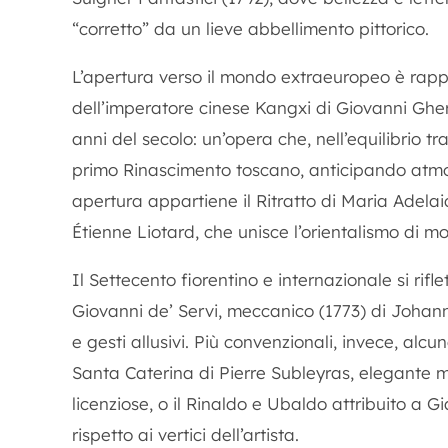
“corretto” da un lieve abbellimento pittorico.
L’apertura verso il mondo extraeuropeo è rap
dell’imperatore cinese Kangxi
di Giovanni Ghera
anni del secolo: un’opera che, nell’equilibrio t
primo Rinascimento toscano, anticipando atmosf
apertura appartiene il
Ritratto di Maria Adelai
Étienne Liotard, che unisce l’orientalismo di
Il Settecento fiorentino e internazionale si rifle
Giovanni de’ Servi, meccanico
(1773) di Johann
e gesti allusivi. Più convenzionali, invece, alcun
Santa Caterina
di Pierre Subleyras, elegante 
licenziose, o il
Rinaldo e Ubaldo
attribuito a Gi
rispetto ai vertici dell’artista.