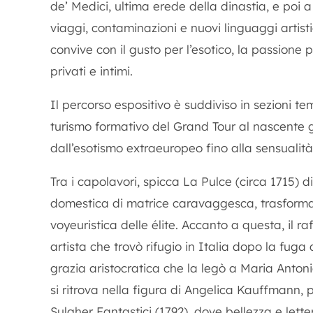
de’ Medici, ultima erede della dinastia, e poi 
viaggi, contaminazioni e nuovi linguaggi artist
convive con il gusto per l’esotico, la passione p
privati e intimi.
Il percorso espositivo è suddiviso in sezioni 
turismo formativo del Grand Tour al nascente 
dall’esotismo extraeuropeo fino alla sensualit
Tra i capolavori, spicca
La Pulce
(circa 1715) d
domestica di matrice caravaggesca, trasformato
voyeuristica delle élite. Accanto a questa, il ra
artista che trovò rifugio in Italia dopo la fuga 
grazia aristocratica che la legò a Maria Antoni
si ritrova nella figura di Angelica Kauffmann, 
Sulgher Fantastici
(1792), dove bellezza e lette