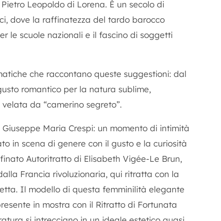
a Pietro Leopoldo di Lorena. È un secolo di
ici, dove la raffinatezza del tardo barocco
er le scuole nazionali e il fascino di soggetti
tematiche che raccontano queste suggestioni: dal
gusto romantico per la natura sublime,
à velata da “camerino segreto”.
i Giuseppe Maria Crespi: un momento di intimità
 in scena di genere con il gusto e la curiosità
ffinato
Autoritratto
di Elisabeth Vigée-Le Brun,
dalla Francia rivoluzionaria, qui ritratta con la
etta. Il modello di questa femminilità elegante
presente in mostra con il
Ritratto di Fortunata
ratura si intrecciano in un ideale estetico quasi