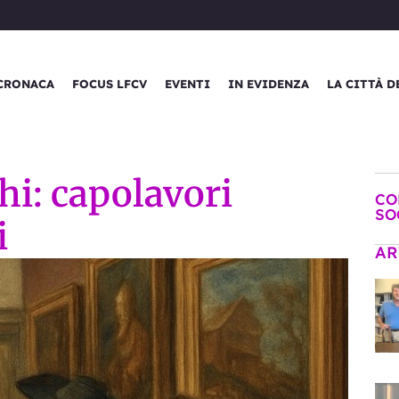
CRONACA
FOCUS LFCV
EVENTI
IN EVIDENZA
LA CITTÀ D
hi: capolavori
CO
SO
i
AR