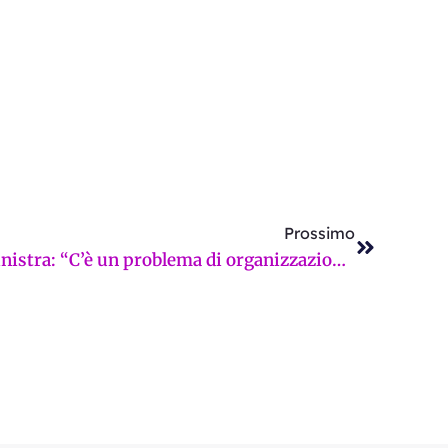
Successi
Prossimo
Società della Salute, da Sinistra: “C’è un problema di organizzazione, da un anno non coinvolti i rappresentanti del Consiglio Comunale”