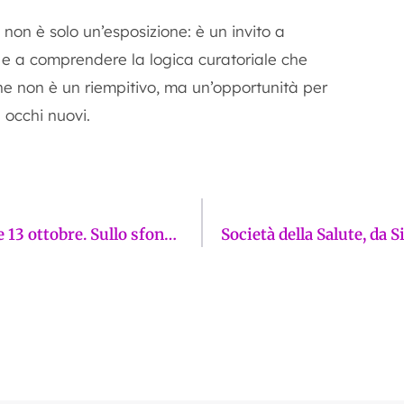
on è solo un’esposizione: è un invito a
 e a comprendere la logica curatoriale che
one non è un riempitivo, ma un’opportunità per
n occhi nuovi.
È ufficiale: in Toscana si andrà al voto il 12 e 13 ottobre. Sullo sfondo, i nodi crisi economica, criminalità, Cerbero e Sollicciano. La Firenze sui giornali di mercoledì 13 agosto