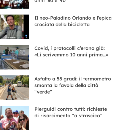
anni ’80 e ’90
Il neo-Paladino Orlando e l’epica
crociata della bicicletta
Covid, i protocolli c’erano già:
«Li scrivemmo 10 anni prima…»
Asfalto a 58 gradi: il termometro
smonta la favola della città
“verde”
Pierguidi contro tutti: richieste
di risarcimento “a strascico”