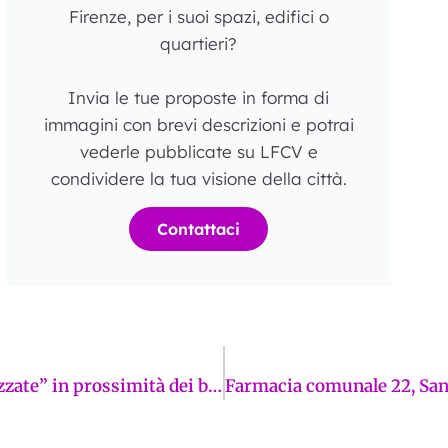
Firenze, per i suoi spazi, edifici o
quartieri?
Invia le tue proposte in forma di
immagini con brevi descrizioni e potrai
vederle pubblicate su LFCV e
condividere la tua visione della città.
Contattaci
Ma come mai bastano “persone non autorizzate” in prossimità dei binari per bloccare tutto il traffico ferroviario? Bianchini (FdI) presenta un’interrogazione