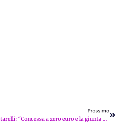
Successi
Prossimo
Farmacia comunale 22, Santarelli: “Concessa a zero euro e la giunta non risponde”