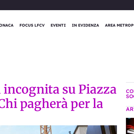
ONACA
FOCUS LFCV
EVENTI
IN EVIDENZA
AREA METROP
a incognita su Piazza
CO
SO
“Chi pagherà per la
AR