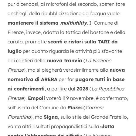
pur dicendosi, ai microfoni del secondo, sostenitore
anch’egli della ripubblicizzazione dell’acqua vuole
mantenere il sistema
multiutility
. Il Comune di
Firenze, invece, adotta la tattica del bastone e della
carota: promette
sconti e ristori sulla TARI da
luglio
per quanto riguarda le attività più sfavorite
dai cantieri della
nuova tranvia
(
La Nazione
Firenze
), ma si piegherà verosimilmente alla
nuova
normativa di ARERA
per far
pagare tutti in base
ai conferimenti
, a partire dal
2028
(
La Repubblica
Firenze
).
Empoli
voterà il 9 novembre, è confermato,
sull’uscita del Comune da
Plures
(
Corriere
Fiorentino
), ma
Signa
, sullo stile del Grande Fratello,
vanta altri risultati propagandistici sulla
«lotta
contro l’abbandono dei rifiuti»
(
La Nazione