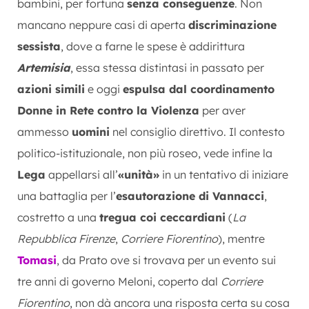
bambini, per fortuna
senza conseguenze
. Non
mancano neppure casi di aperta
discriminazione
sessista
, dove a farne le spese è addirittura
Artemisia
, essa stessa distintasi in passato per
azioni simili
e oggi
espulsa dal coordinamento
Donne in Rete contro la Violenza
per aver
ammesso
uomini
nel consiglio direttivo. Il contesto
politico-istituzionale, non più roseo, vede infine la
Lega
appellarsi all’
«unità»
in un tentativo di iniziare
una battaglia per l’
esautorazione di Vannacci
,
costretto a una
tregua coi ceccardiani
(
La
Repubblica Firenze
,
Corriere Fiorentino
), mentre
Tomasi
, da Prato ove si trovava per un evento sui
tre anni di governo Meloni, coperto dal
Corriere
Fiorentino
, non dà ancora una risposta certa su cosa