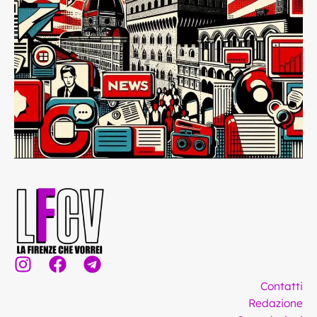
I
F
T
n
a
e
Contatti
s
c
l
Redazione
t
e
e