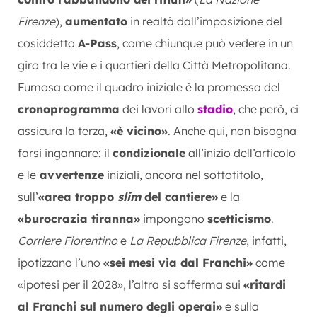
Firenze
),
aumentato
in realtà dall’imposizione del
cosiddetto
A-Pass
, come chiunque può vedere in un
giro tra le vie e i quartieri della Città Metropolitana.
Fumosa come il quadro iniziale è la promessa del
cronoprogramma
dei lavori allo
stadio
, che però, ci
assicura la terza,
«è vicino»
. Anche qui, non bisogna
farsi ingannare: il
condizionale
all’inizio dell’articolo
e le
avvertenze
iniziali, ancora nel sottotitolo,
sull’
«area troppo
slim
del cantiere»
e la
«burocrazia tiranna»
impongono
scetticismo
.
Corriere Fiorentino
e
La Repubblica Firenze
, infatti,
ipotizzano l’uno
«sei mesi via dal Franchi»
come
«ipotesi per il 2028», l’altra si sofferma sui
«ritardi
al Franchi sul numero degli operai»
e sulla