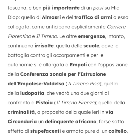
toscana, e ben
più importante
di un
post
su Mia
Diop: quello di
Almasri
e del
traffico di armi
a esso
collegato, come anticipano esplicitamente
Corriere
Fiorentino
e
Il Tirreno
. Le altre
emergenze
, intanto,
continuano
irrisolte
: quella delle
scuole
, dove la
battaglia contro gli accorpamenti e per le
autonomie si è allargata a
Empoli
con l’opposizione
della
Conferenza zonale per l’Istruzione
dell’Empolese-Valdelsa
(
Il Tirreno Pisa
); quella
della
ludopatia
, che vedrà una due giorni di
confronto a
Pistoia
(
Il Tirreno Firenze
); quella della
criminalità
, a proposito della quale ieri in
via
Circondaria
un
delinquente africano
, forse sotto
effetto di
stupefacenti
e armato pure di un
coltello
,