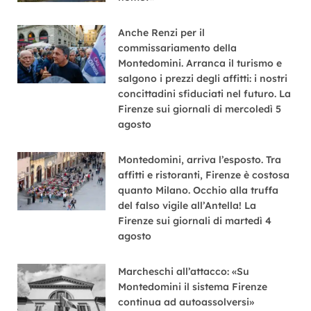
Anche Renzi per il
commissariamento della
Montedomini. Arranca il turismo e
salgono i prezzi degli affitti: i nostri
concittadini sfiduciati nel futuro. La
Firenze sui giornali di mercoledì 5
agosto
Montedomini, arriva l’esposto. Tra
affitti e ristoranti, Firenze è costosa
quanto Milano. Occhio alla truffa
del falso vigile all’Antella! La
Firenze sui giornali di martedì 4
agosto
Marcheschi all’attacco: «Su
Montedomini il sistema Firenze
continua ad autoassolversi»