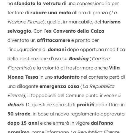
ha
sfondato la vetrata
di una concessionaria per
tentare di
rubare una moto
all’ora di pranzo (
La
Nazione Firenze
); quella, immancabile, del
turismo
selvaggio
. Con l’
ex Convento della Calza
diventato un
affittacamere
e pronto per
l’inaugurazione di
domani
dopo opportuna modifica
della destinazione d’uso su
Booking
(
Corriere
Fiorentino
) e la volontà di trasformare anche
Villa
Monna Tessa
in uno
studentato
nel contesto però di
una dilagante
emergenza casa
(
La Repubblica
Firenze
), il tappabuchi del Comune punta invece sui
dehors
. Di questi ne sono stati
proibiti
addirittura in
50 strade
, in base al nuovo regolamento approvato
dopo 15 anni
e che entrerà in vigore
dall’anno
prossimo
, come informano
La Repubblica Firenze
,