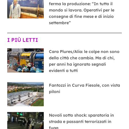
ferma la produzione: “In tutto il
mondo si lavora. Operativi per le
consegne di fine mese e di inizio
settembre”
I PIÙ LETTI
Cara Plures/Alia: le colpe non sono
della città che cambia. Ma di chi,
per anni ha ignorato segnali
evidenti a tutti
Fantozzi in Curva Fiesole, con vista
piloni
Novoli sotto shock: sparatoria in
strada e passanti terrorizzati in
fuga