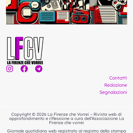
I
F
T
n
a
e
Contatti
s
c
l
Redazione
t
e
e
Segnalazioni
a
b
g
g
o
r
r
o
a
Copyright © 2026 La Firenze che Vorrei – Rivista web di
a
k
m
approfondimento e riflessione a cura dell’Associazione La
Firenze che vorrei
m
Giornale quotidiano web registrato al registro della stampa