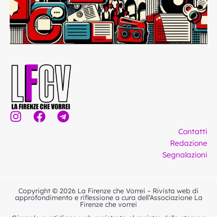
I
F
T
n
a
e
Contatti
s
c
l
Redazione
t
e
e
Segnalazioni
a
b
g
g
o
r
r
o
a
Copyright © 2026 La Firenze che Vorrei – Rivista web di
a
k
m
approfondimento e riflessione a cura dell’Associazione La
Firenze che vorrei
m