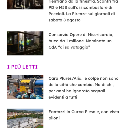
rientrano dalla finestra. Scontri tra
PD e M5S sull’ossicombustore di
Peccioli. La Firenze sui giornali di
sabato 8 agosto
Consorzio Opere di Misericordia,
buco da 1 milione. Nominato un
CdA “di salvataggio”
I PIÙ LETTI
Cara Plures/Alia: le colpe non sono
della città che cambia. Ma di chi,
per anni ha ignorato segnali
evidenti a tutti
Fantozzi in Curva Fiesole, con vista
piloni