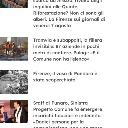
sbarca ad Arezzo, rivolta degli
inquilini alle Quinte.
Riforestazione? Non ci sono gli
alberi. La Firenze sui giornali di
venerdì 7 agosto
Tramvia e subappalti, la filiera
invisibile: 87 aziende in pochi
metri di cantiere. Palagi: «E il
Comune non ha l’elenco»
Firenze, il vaso di Pandora è
stato scoperchiato
Staff di Funaro, Sinistra
Progetto Comune fa emergere
incarichi fiduciari e indennità:
«Dodici persone per la
comunicazione, con una spesa