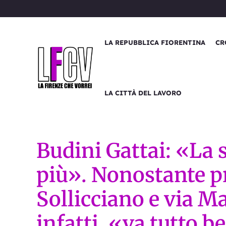
Vai
al
contenuto
LA REPUBBLICA FIORENTINA
CR
LA CITTÀ DEL LAVORO
Budini Gattai: «La 
più». Nonostante p
Sollicciano e via Ma
infatti, «va tutto b