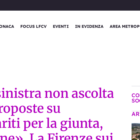
ONACA
FOCUS LFCV
EVENTI
IN EVIDENZA
AREA METROP
sinistra non ascolta
CO
SO
roposte su
AR
riti per la giunta,
ene». La Firenze sui