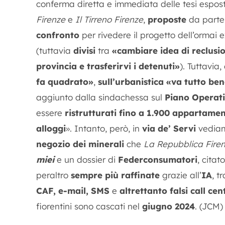
conferma diretta e immediata delle tesi espost
Firenze
e
Il Tirreno Firenze
,
proposte
da parte
confronto
per rivedere il progetto dell’ormai 
(tuttavia
divisi
tra
«cambiare idea di reclusi
provincia e trasferirvi i detenuti»
). Tuttavia
fa quadrato»
,
sull’urbanistica «va tutto be
aggiunto dalla sindachessa sul
Piano Operat
essere
ristrutturati fino a 1.900 appartament
alloggi
». Intanto, però, in
via de’ Servi
vedia
negozio dei minerali
che
La Repubblica Fire
miei
e un dossier di
Federconsumatori
, citat
peraltro
sempre più raffinate
grazie all’
IA
, t
CAF, e-mail, SMS
e
altrettanto falsi call cen
fiorentini sono cascati nel
giugno 2024
. (JCM)