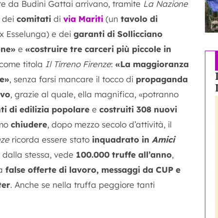
e da Budini Gattai arrivano, tramite
La Nazione
 dei
comitati
di
via Mariti
(un
tavolo di
ex Esselunga) e dei
garanti di Sollicciano
one»
e
«costruire tre carceri più piccole in
, come titola
Il Tirreno Firenze
:
«La maggioranza
ne»
, senza farsi mancare il tocco di
propaganda
ivo
, grazie al quale, ella magnifica, «potranno
i di edilizia popolare
e
costruiti 308 nuovi
mo
chiudere
, dopo mezzo secolo d’attività, il
nze
ricorda essere stato
inquadrato in
Amici
o dalla stessa, vede
100.000 truffe all’anno
,
ra
false offerte di lavoro, messaggi da CUP e
ter
. Anche se nella truffa peggiore tanti