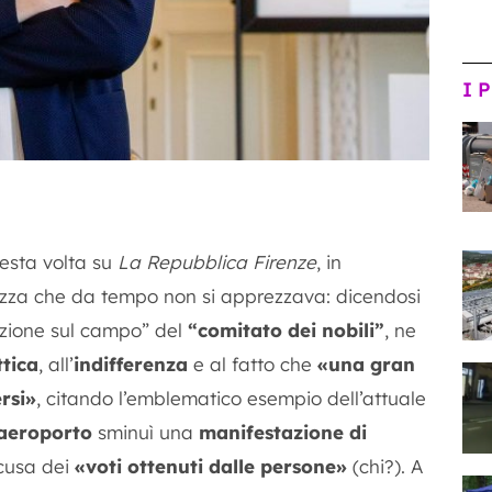
I 
uesta volta su
La Repubblica Firenze
, in
ezza che da tempo non si apprezzava: dicendosi
zione sul campo” del
“comitato dei nobili”
, ne
tica
, all’
indifferenza
e al fatto che
«una gran
rsi»
, citando l’emblematico esempio dell’attuale
aeroporto
sminuì una
manifestazione di
scusa dei
«voti ottenuti dalle persone»
(chi?). A