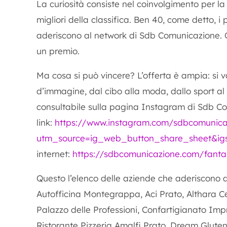
La curiosità consiste nel coinvolgimento per la
migliori della classifica. Ben 40, come detto, i 
aderiscono al network di Sdb Comunicazione. Og
un premio.
Ma cosa si può vincere? L’offerta è ampia: si 
d’immagine, dal cibo alla moda, dallo sport al 
consultabile sulla pagina Instagram di Sdb C
link:
https://www.instagram.com/sdbcomunica
utm_source=ig_web_button_share_sheet&i
internet:
https://sdbcomunicazione.com/fant
Questo l’elenco delle aziende che aderiscono
Autofficina Montegrappa, Aci Prato, Althara
Palazzo delle Professioni, Confartigianato Impr
Ristorante Pizzeria Amalfi Prato, Dream Gluten