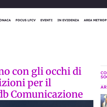
ONACA
FOCUS LFCV
EVENTI
IN EVIDENZA
AREA METROP
mo con gli occhi di
CO
SO
izioni per il
AR
db Comunicazione