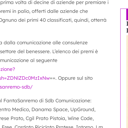
 prima volta di decine di aziende per premiare i
premi in palio, offerti dalle aziende che
nuno dei primi 40 classificati, quindi, otterrà
va dalla comunicazione alle consulenze
settore del benessere. L’elenco dei premi è
omunicazione al seguente
zione?
gsh=ZDNlZDc0MzIxNw
==. Oppure sul sito
asanremo-sdb/
 al FantaSanremo di Sdb Comunicazione:
 Centro Medico, Danama Space, UpGround,
ese Prato, Cgil Prato Pistoia, Wine Code,
 Free, Cardato Riciclato Pratese, Intorno, Lm