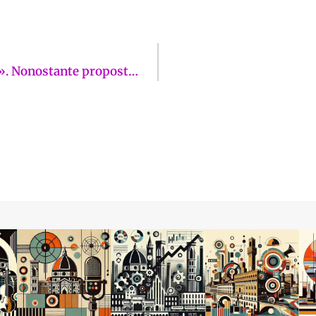
Budini Gattai: «La sinistra non ascolta più». Nonostante proposte su Sollicciano e via Mariti per la giunta, infatti, «va tutto bene». La Firenze sui giornali di lunedì 16 febbraio